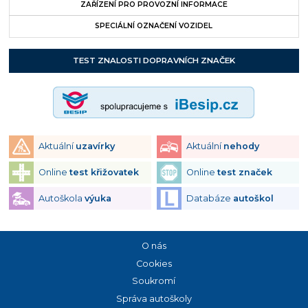
ZAŘÍZENÍ PRO PROVOZNÍ INFORMACE
SPECIÁLNÍ OZNAČENÍ VOZIDEL
TEST ZNALOSTI DOPRAVNÍCH ZNAČEK
Aktuální
uzavírky
Aktuální
nehody
Online
test křižovatek
Online
test značek
Autoškola
výuka
Databáze
autoškol
O nás
Cookies
Soukromí
Správa autoškoly