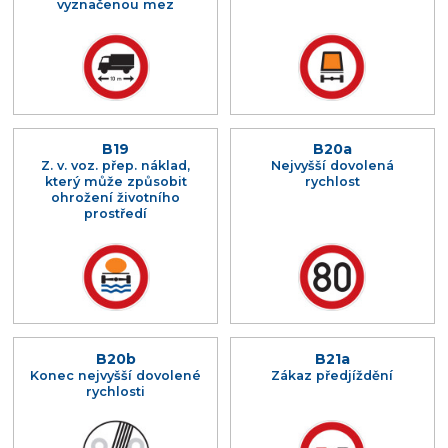
vyznačenou mez
B19
B20a
Z. v. voz. přep. náklad,
Nejvyšší dovolená
který může způsobit
rychlost
ohrožení životního
prostředí
B20b
B21a
Konec nejvyšší dovolené
Zákaz předjíždění
rychlosti