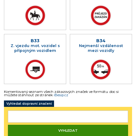
B33
B34
Z. vjezdu mot. vozidel s
Nejmenší vzdálenost
přípojným vozidlem
mezi vozidly
Komentovaný seznam všech zákazových značek ve formátu .doc si
můžete stáhnout ze stránek
iBesip.cz
Vyhledat dopravní značení