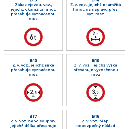
B13
B14
Zákaz vjezdu. voz.,
Z. v. voz., jejichž okamžitá
jejichž okamžitá hmot.
hmot. na nápravu přes.
přesahuje vyznačenou
vyz. mez
mez
B15
B16
Z. v. voz., jejichž šířka
Z. v. voz., jejichž výška
přesahuje vyznačenou
přesahuje vyznačenou
mez
mez
B17
B18
Z. v. voz. nebo souprav,
Z. v. voz. přep.
jejichž délka přesahuje
nebezpečný náklad