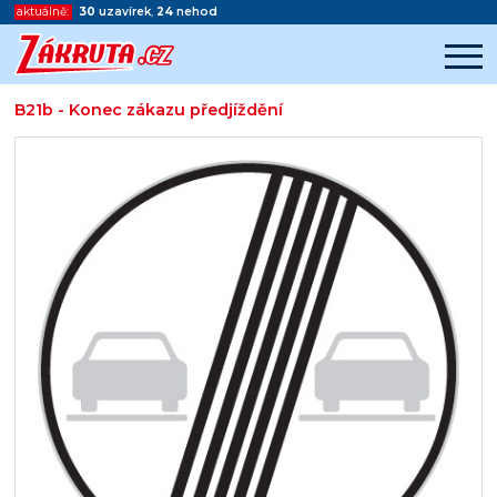
aktuálně:
30
uzavírek
,
24
nehod
B21b - Konec zákazu předjíždění
Začátek reklamy
Konec reklamy