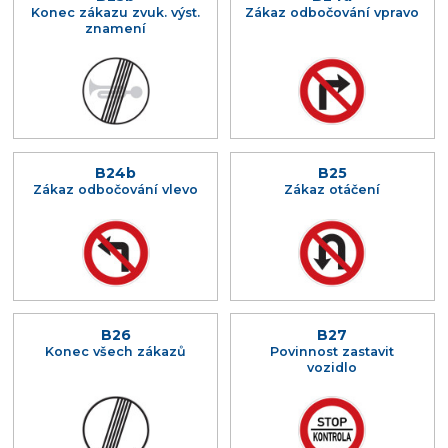
Konec zákazu zvuk. výst.
Zákaz odbočování vpravo
znamení
B24b
B25
Zákaz odbočování vlevo
Zákaz otáčení
B26
B27
Konec všech zákazů
Povinnost zastavit
vozidlo