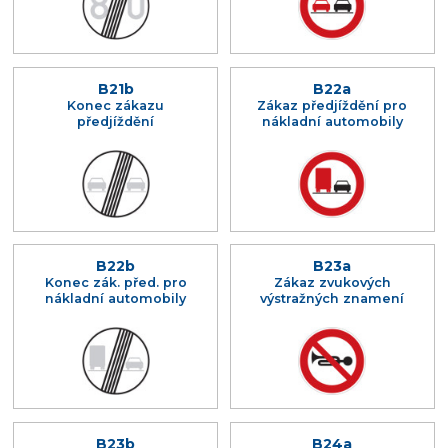
B21b
B22a
Konec zákazu
Zákaz předjíždění pro
předjíždění
nákladní automobily
B22b
B23a
Konec zák. před. pro
Zákaz zvukových
nákladní automobily
výstražných znamení
B23b
B24a