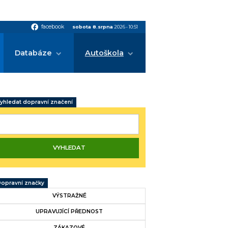
facebook
facebook
sobota 8.srpna
2026
•
10:51
Databáze
Autoškola
yhledat dopravní značení
opravní značky
VÝSTRAŽNÉ
UPRAVUJÍCÍ PŘEDNOST
ZÁKAZOVÉ