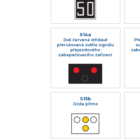
S14a
Dvě červená střídavě
Př
přerušovaná světla signálu
s
přejezdového
zab
zabepečovacího zařízení
S15b
Jízda přímo