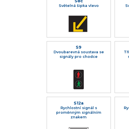
S8c
Světelná šipka vlevo
S
S9
Dvoubarevná soustava se
Tř
signály pro chodce
S12a
Rychlostní signál s
Ry
proměnným signálním
znakem