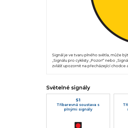
Signál je ve tvaru plného světla, může být
„Signálu pro cyklisty „Pozor!“ nebo „Signá
zvlášť upozornit na přecházející chodce a
Světelné signály
S1
Tříbarevná soustava s
Tř
plnými signály