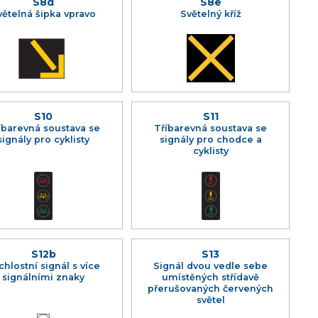
S8d
S8e
větelná šipka vpravo
Světelný kříž
S10
S11
íbarevná soustava se
Tříbarevná soustava se
signály pro cyklisty
signály pro chodce a
cyklisty
S12b
S13
chlostní signál s více
Signál dvou vedle sebe
signálními znaky
umístěných střídavě
přerušovaných červených
světel