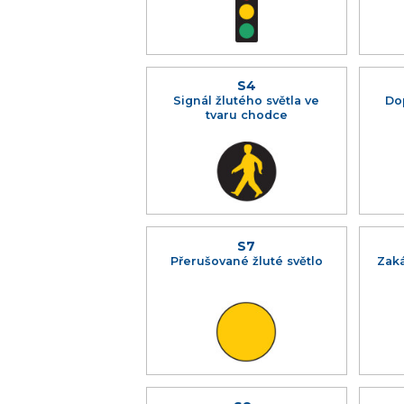
S4
Signál žlutého světla ve
Do
tvaru chodce
S7
Přerušované žluté světlo
Zaká