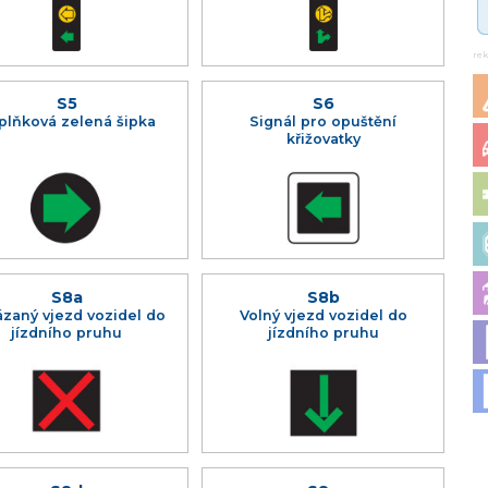
re
S5
S6
plňková zelená šipka
Signál pro opuštění
křižovatky
S8a
S8b
zaný vjezd vozidel do
Volný vjezd vozidel do
jízdního pruhu
jízdního pruhu