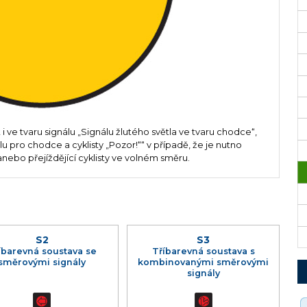
 i ve tvaru signálu „Signálu žlutého světla ve tvaru chodce“,
lu pro chodce a cyklisty „Pozor!““ v případě, že je nutno
nebo přejíždějící cyklisty ve volném směru.
S2
S3
íbarevná soustava se
Tříbarevná soustava s
směrovými signály
kombinovanými směrovými
signály