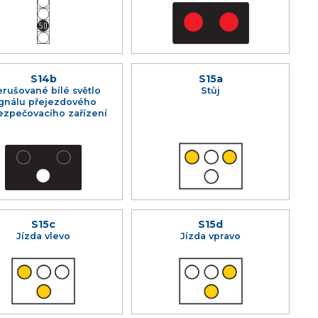
S14b
S15a
erušované bílé světlo
Stůj
ignálu přejezdového
ezpečovacího zařízení
S15c
S15d
Jízda vlevo
Jízda vpravo