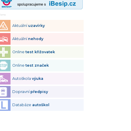
klama
Aktuální
uzavírky
Aktuální
nehody
Online
test křižovatek
Online
test značek
Autoškola
výuka
Dopravní
předpisy
Databáze
autoškol