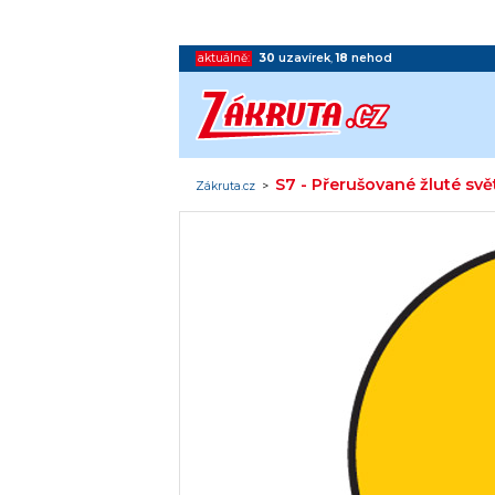
aktuálně:
30
uzavírek
,
18
nehod
S7 - Přerušované žluté svě
Zákruta.cz
>