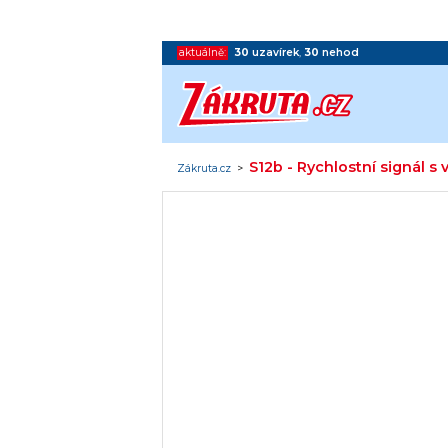
aktuálně:
30
uzavírek
,
30
nehod
S12b - Rychlostní signál s 
Zákruta.cz
>