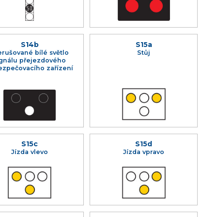
S14b
S15a
erušované bílé světlo
Stůj
ignálu přejezdového
ezpečovacího zařízení
S15c
S15d
Jízda vlevo
Jízda vpravo