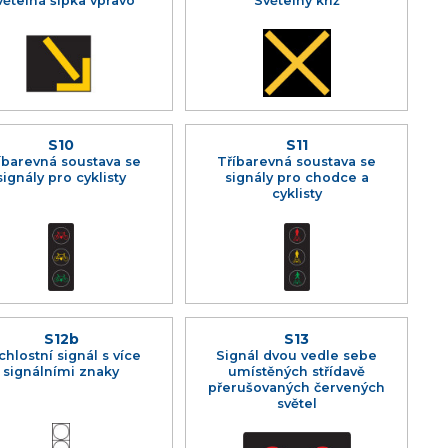
větelná šipka vpravo
Světelný kříž
S10
S11
íbarevná soustava se
Tříbarevná soustava se
signály pro cyklisty
signály pro chodce a
cyklisty
S12b
S13
chlostní signál s více
Signál dvou vedle sebe
signálními znaky
umístěných střídavě
přerušovaných červených
světel