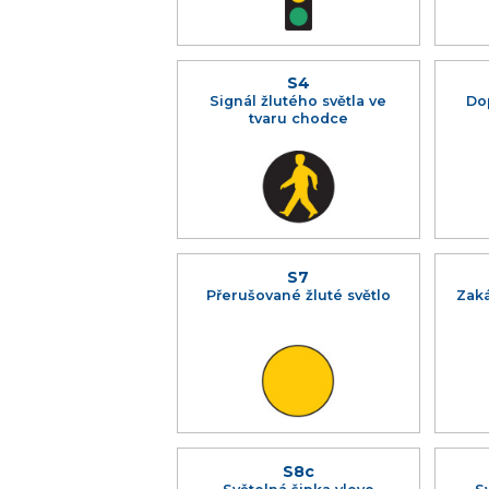
S4
Signál žlutého světla ve
Do
tvaru chodce
S7
Přerušované žluté světlo
Zaká
S8c