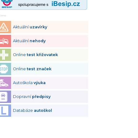
klama
Aktuální
uzavírky
Aktuální
nehody
Online
test křižovatek
Online
test značek
Autoškola
výuka
Dopravní
předpisy
Databáze
autoškol