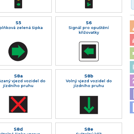
re
S5
S6
plňková zelená šipka
Signál pro opuštění
křižovatky
S8a
S8b
zaný vjezd vozidel do
Volný vjezd vozidel do
jízdního pruhu
jízdního pruhu
S8d
S8e