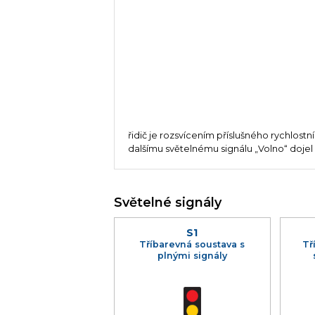
řidič je rozsvícením příslušného rychlostn
dalšímu světelnému signálu „Volno“ dojel 
Světelné signály
S1
Tříbarevná soustava s
Tř
plnými signály