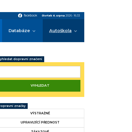
facebook
facebook
čtvrtek 6.srpna
2026
•
16:33
Databáze
Autoškola
yhledat dopravní značení
opravní značky
VÝSTRAŽNÉ
UPRAVUJÍCÍ PŘEDNOST
ZÁKAZOVÉ