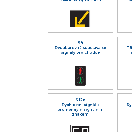
Světelná šipka vlevo
S
S9
Dvoubarevná soustava se
Tř
signály pro chodce
S12a
Rychlostní signál s
Ry
proměnným signálním
znakem