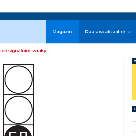
Magazín
Doprava aktuálně
více signálními znaky
V
D