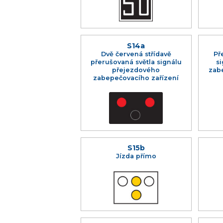
S14a
Dvě červená střídavě
Př
přerušovaná světla signálu
s
přejezdového
zab
zabepečovacího zařízení
S15b
Jízda přímo