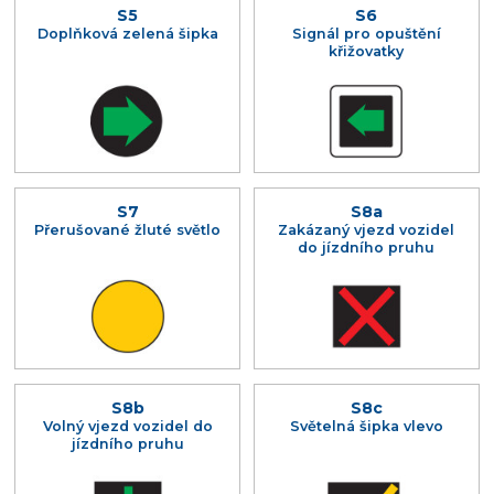
S5
S6
Doplňková zelená šipka
Signál pro opuštění
křižovatky
S7
S8a
Přerušované žluté světlo
Zakázaný vjezd vozidel
do jízdního pruhu
S8b
S8c
Volný vjezd vozidel do
Světelná šipka vlevo
jízdního pruhu