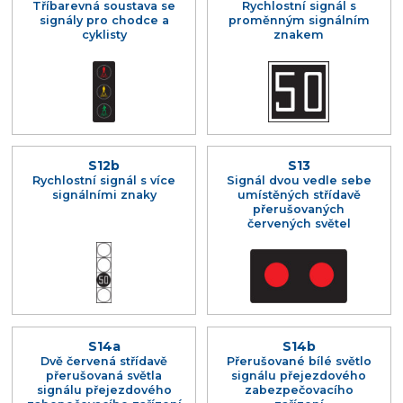
Tříbarevná soustava se
Rychlostní signál s
signály pro chodce a
proměnným signálním
cyklisty
znakem
S12b
S13
Rychlostní signál s více
Signál dvou vedle sebe
signálními znaky
umístěných střídavě
přerušovaných
červených světel
S14a
S14b
Dvě červená střídavě
Přerušované bílé světlo
přerušovaná světla
signálu přejezdového
signálu přejezdového
zabezpečovacího