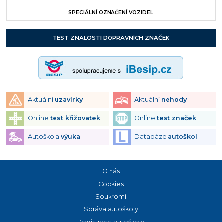
SPECIÁLNÍ OZNAČENÍ VOZIDEL
TEST ZNALOSTI DOPRAVNÍCH ZNAČEK
Aktuální
uzavírky
Aktuální
nehody
Online
test křižovatek
Online
test značek
Autoškola
výuka
Databáze
autoškol
O nás
Cookies
Soukromí
Správa autoškoly
Registrace autoškoly