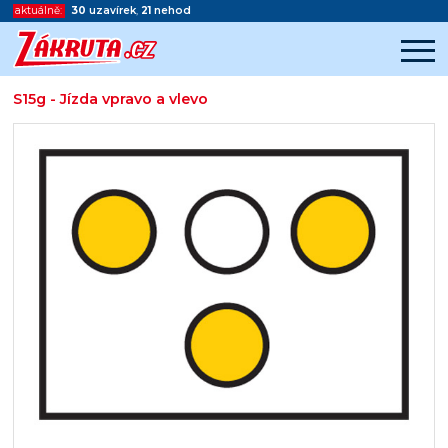
aktuálně:
30
uzavírek
,
21
nehod
S15g - Jízda vpravo a vlevo
Začátek reklamy
Konec reklamy