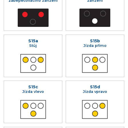
zabepečovacího zařízení
zařízení
S15a
S15b
Stůj
Jízda přímo
S15c
S15d
Jízda vlevo
Jízda vpravo