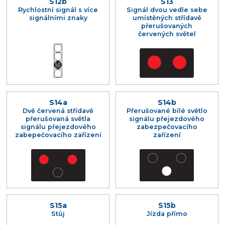
S12b
S13
Rychlostní signál s více
Signál dvou vedle sebe
signálními znaky
umístěných střídavě
přerušovaných
červených světel
S14a
S14b
Dvě červená střídavě
Přerušované bílé světlo
přerušovaná světla
signálu přejezdového
signálu přejezdového
zabezpečovacího
zabepečovacího zařízení
zařízení
S15a
S15b
Stůj
Jízda přímo