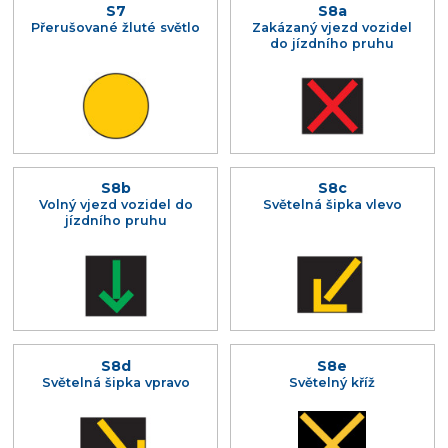
S7
S8a
Přerušované žluté světlo
Zakázaný vjezd vozidel
do jízdního pruhu
S8b
S8c
Volný vjezd vozidel do
Světelná šipka vlevo
jízdního pruhu
S8d
S8e
Světelná šipka vpravo
Světelný kříž