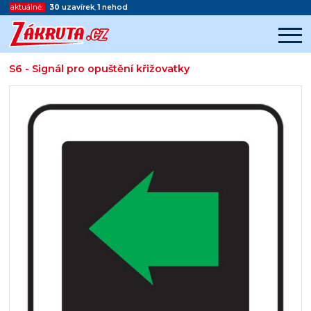
aktuálně:
30
uzavírek
,
1
nehod
S6 - Signál pro opuštění křižovatky
Začátek reklamy
Konec reklamy