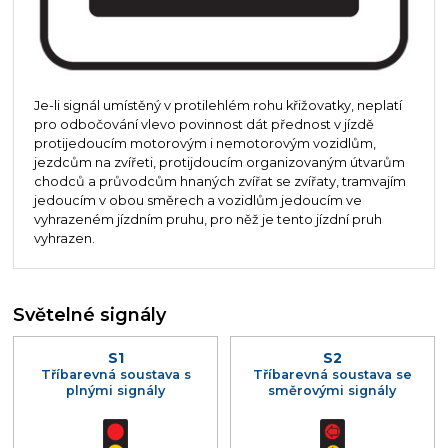
Je-li signál umístěný v protilehlém rohu křižovatky, neplatí
pro odbočování vlevo povinnost dát přednost v jízdě
protijedoucím motorovým i nemotorovým vozidlům,
jezdcům na zvířeti, protijdoucím organizovaným útvarům
chodců a průvodcům hnaných zvířat se zvířaty, tramvajím
jedoucím v obou směrech a vozidlům jedoucím ve
vyhrazeném jízdním pruhu, pro něž je tento jízdní pruh
vyhrazen.
Světelné signály
S1
S2
Tříbarevná soustava s
Tříbarevná soustava se
plnými signály
směrovými signály