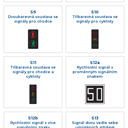
S9
S10
Dvoubarevná soustava se
Tříbarevná soustava se
signály pro chodce
signály pro cyklisty
S11
S12a
Tříbarevná soustava se
Rychlostní signál s
signály pro chodce a
proměnným signálním
cyklisty
znakem
S12b
S13
Rychlostní signál s více
Signál dvou vedle sebe
signálními znaky
umístěných střídavě