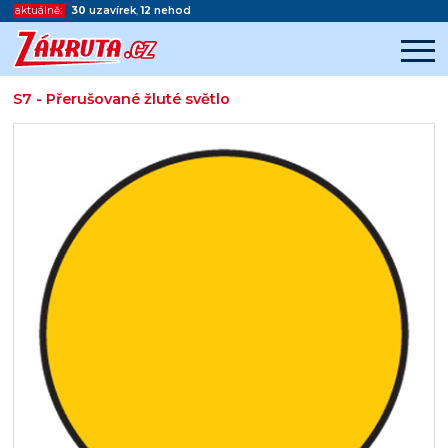
aktuálně:
30
uzavírek
,
12
nehod
S7 - Přerušované žluté světlo
Začátek reklamy
Konec reklamy