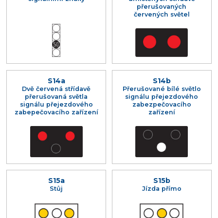
přerušovaných
červených světel
S14a
S14b
Dvě červená střídavě
Přerušované bílé světlo
přerušovaná světla
signálu přejezdového
signálu přejezdového
zabezpečovacího
zabepečovacího zařízení
zařízení
S15a
S15b
Stůj
Jízda přímo