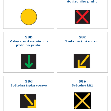
do jízdního pruhu
S8b
S8c
Volný vjezd vozidel do
Světelná šipka vlevo
jízdního pruhu
S8d
S8e
Světelná šipka vpravo
Světelný kříž