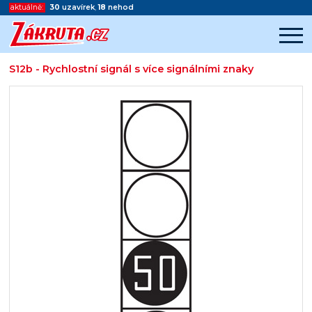
aktuálně:
30
uzavírek
,
18
nehod
S12b - Rychlostní signál s více signálními znaky
Začátek reklamy
Konec reklamy