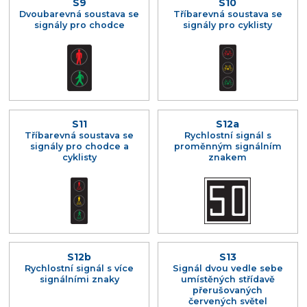
S9
S10
Dvoubarevná soustava se
Tříbarevná soustava se
signály pro chodce
signály pro cyklisty
S11
S12a
Tříbarevná soustava se
Rychlostní signál s
signály pro chodce a
proměnným signálním
cyklisty
znakem
S12b
S13
Rychlostní signál s více
Signál dvou vedle sebe
signálními znaky
umístěných střídavě
přerušovaných
červených světel