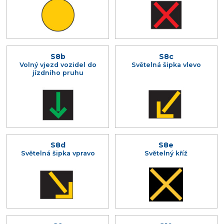
S8b
S8c
Volný vjezd vozidel do
Světelná šipka vlevo
jízdního pruhu
S8d
S8e
Světelná šipka vpravo
Světelný kříž