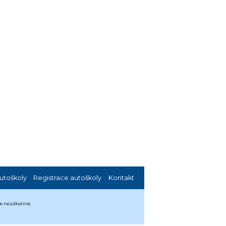
utoškoly
Registrace autoškoly
Kontakt
 je nezákonné.