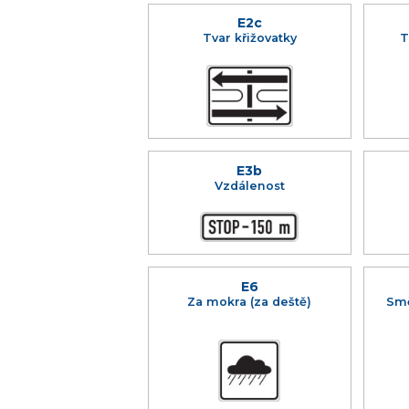
E2c
Tvar křižovatky
T
E3b
Vzdálenost
E6
Za mokra (za deště)
Smě