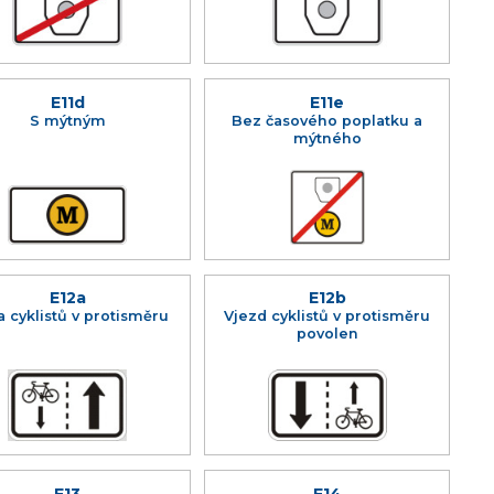
E11d
E11e
S mýtným
Bez časového poplatku a
mýtného
E12a
E12b
a cyklistů v protisměru
Vjezd cyklistů v protisměru
povolen