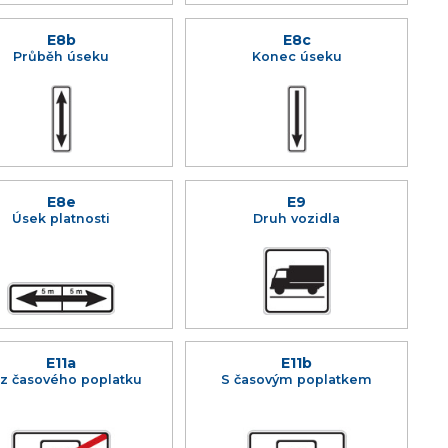
E8b
E8c
Průběh úseku
Konec úseku
E8e
E9
Úsek platnosti
Druh vozidla
E11a
E11b
z časového poplatku
S časovým poplatkem