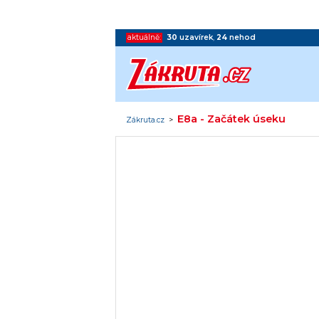
aktuálně:
30
uzavírek
,
24
nehod
E8a - Začátek úseku
Zákruta.cz
>