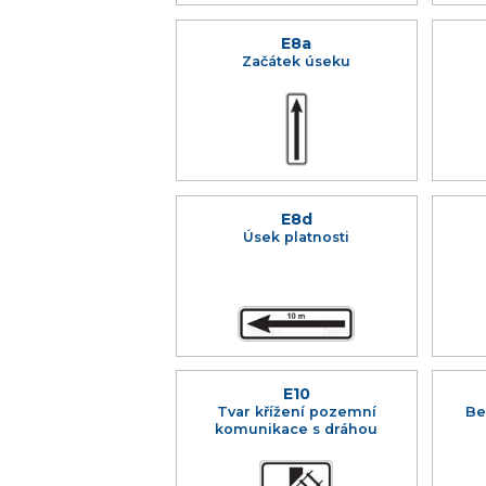
E8a
Začátek úseku
E8d
Úsek platnosti
E10
Tvar křížení pozemní
Be
komunikace s dráhou