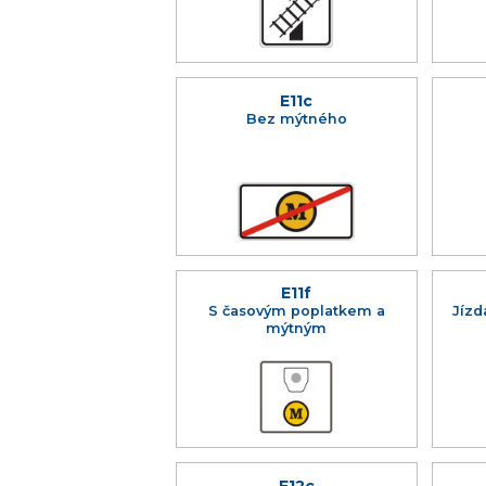
E11c
Bez mýtného
E11f
S časovým poplatkem a
Jízd
mýtným