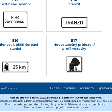
E13
E14
Text nebo symbol
Tranzit
E16
E17
lenost k příští čerpací
Nedostatečný průjezdní
stanici
profil vozovky
O nás
Cookies
Soukromí
Správa a
ople For Net a.s.
Obsah stránek serveru www.zakruta.cz je chráněn autorským zákonem.
šíření textů, fotografií a dalšího obsahu portálu v jakékoli podobě bez písemného souhlasu redakce
Unauthorised copying and publishing of any content of this website is strictly prohibited.
Tento portál mediálně zastupuje Impression Media, s.r.o.