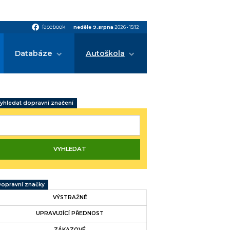
facebook
facebook
neděle 9.srpna
2026
•
15:12
Databáze
Autoškola
yhledat dopravní značení
opravní značky
VÝSTRAŽNÉ
UPRAVUJÍCÍ PŘEDNOST
ZÁKAZOVÉ