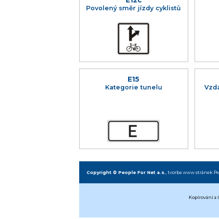
E12c
Povolený směr jízdy cyklistů
E15
Kategorie tunelu
Vzdá
Copyright © People For Net a.s.
,
tvorba www stránek
Pe
Kopírování a 