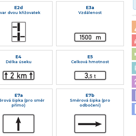
E2d
E3a
var dvou křižovatek
Vzdálenost
re
E4
E5
Délka úseku
Celková hmotnost
E7a
E7b
rová šipka (pro směr
Směrová šipka (pro
přímo)
odbočení)