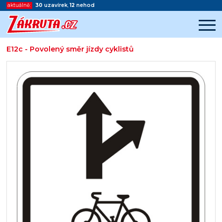
aktuálně:
30
uzavírek
,
12
nehod
E12c - Povolený směr jízdy cyklistů
Začátek reklamy
Konec reklamy