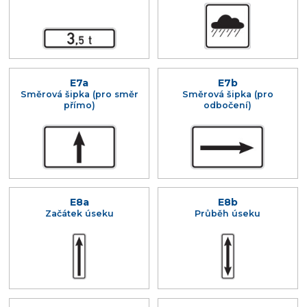
E7a
E7b
Směrová šipka (pro směr
Směrová šipka (pro
přímo)
odbočení)
E8a
E8b
Začátek úseku
Průběh úseku