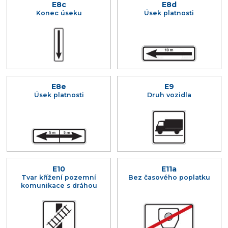
E8c
E8d
Konec úseku
Úsek platnosti
E8e
E9
Úsek platnosti
Druh vozidla
E10
E11a
Tvar křížení pozemní
Bez časového poplatku
komunikace s dráhou