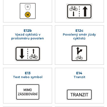
E12b
E12c
Vjezd cyklistů v
Povolený směr jízdy
protisměru povolen
cyklistů
E13
E14
Text nebo symbol
Tranzit