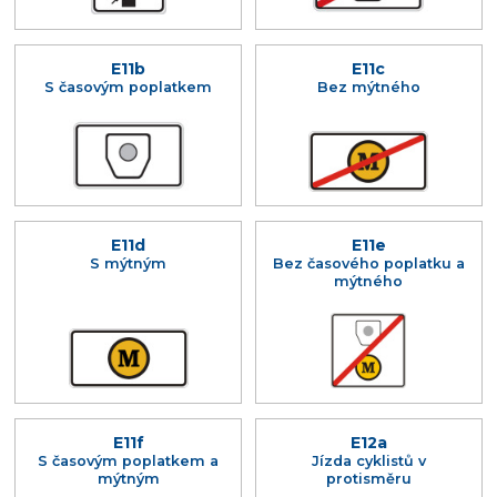
E11b
E11c
S časovým poplatkem
Bez mýtného
E11d
E11e
S mýtným
Bez časového poplatku a
mýtného
E11f
E12a
S časovým poplatkem a
Jízda cyklistů v
mýtným
protisměru