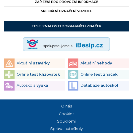
ZAŘÍZENÍ PRO PROVOZNÍ INFORMACE
SPECIÁLNÍ OZNAČENÍ VOZIDEL
TEST ZNALOSTI DOPRAVNÍCH ZNAČEK
Aktuální
uzavírky
Aktuální
nehody
Online
test křižovatek
Online
test značek
Autoškola
výuka
Databáze
autoškol
O nás
Cookies
Soukromí
Správa autoškoly