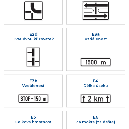
E2d
E3a
Tvar dvou křižovatek
Vzdálenost
E3b
E4
Vzdálenost
Délka úseku
E5
E6
Celková hmotnost
Za mokra (za deště)