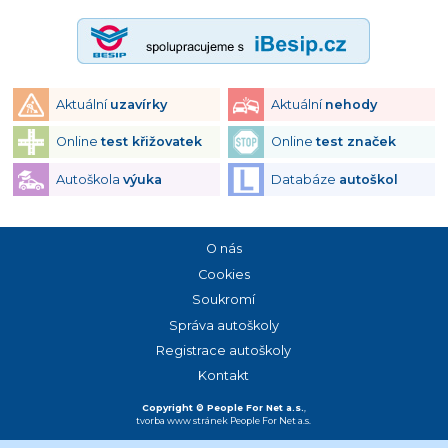
Aktuální
uzavírky
Aktuální
nehody
Online
test křižovatek
Online
test značek
Autoškola
výuka
Databáze
autoškol
O nás
Cookies
Soukromí
Správa autoškoly
Registrace autoškoly
Kontakt
Copyright © People For Net a.s.
,
tvorba www stránek
People For Net a.s.