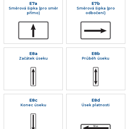
E7a
E7b
Směrová šipka (pro směr
Směrová šipka (pro
přímo)
odbočení)
E8a
E8b
Začátek úseku
Průběh úseku
E8c
E8d
Konec úseku
Úsek platnosti