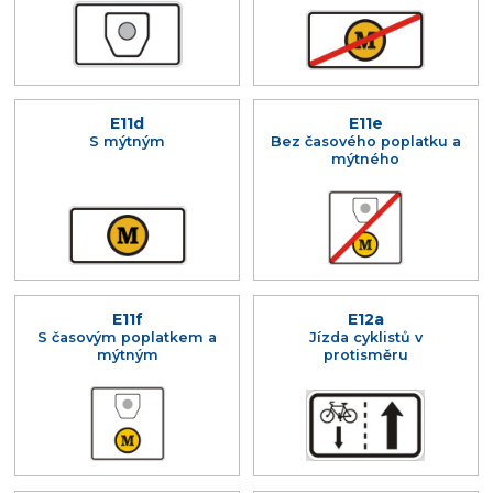
E11d
E11e
S mýtným
Bez časového poplatku a
mýtného
E11f
E12a
S časovým poplatkem a
Jízda cyklistů v
mýtným
protisměru