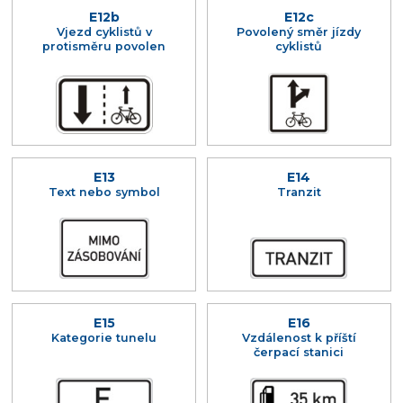
E12b
E12c
Vjezd cyklistů v
Povolený směr jízdy
protisměru povolen
cyklistů
E13
E14
Text nebo symbol
Tranzit
E15
E16
Kategorie tunelu
Vzdálenost k příští
čerpací stanici