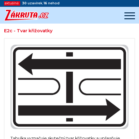
aktuálně:
30
uzavírek
,
16
nehod
E2c - Tvar křižovatky
Začátek reklamy
Konec reklamy
Tabulka vyznačuje skutečný tvar křižovatky a upřesňuje,