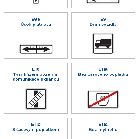
E8e
E9
Úsek platnosti
Druh vozidla
E10
E11a
Tvar křížení pozemní
Bez časového poplatku
komunikace s dráhou
E11b
E11c
S časovým poplatkem
Bez mýtného