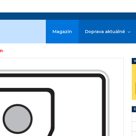
Magazín
Doprava aktuálně
em
V
D