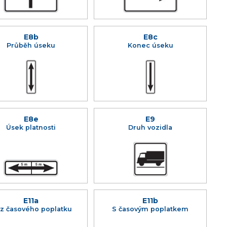
E8b
E8c
Průběh úseku
Konec úseku
E8e
E9
Úsek platnosti
Druh vozidla
E11a
E11b
z časového poplatku
S časovým poplatkem