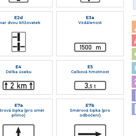
re
E2d
E3a
var dvou křižovatek
Vzdálenost
E4
E5
Délka úseku
Celková hmotnost
E7a
E7b
rová šipka (pro směr
Směrová šipka (pro
přímo)
odbočení)