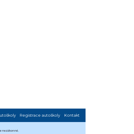
utoškoly
Registrace autoškoly
Kontakt
 je nezákonné.