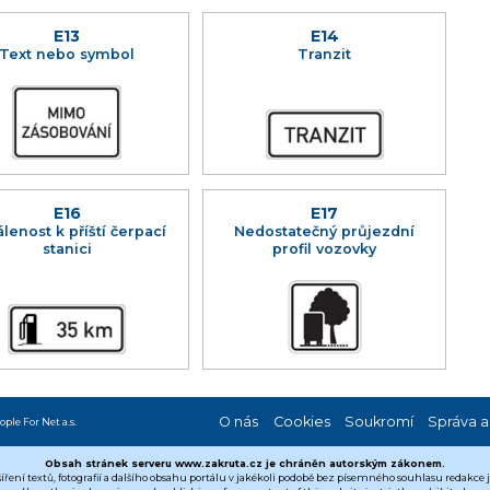
E13
E14
Text nebo symbol
Tranzit
E16
E17
lenost k příští čerpací
Nedostatečný průjezdní
stanici
profil vozovky
O nás
Cookies
Soukromí
Správa a
ople For Net a.s.
Obsah stránek serveru www.zakruta.cz je chráněn autorským zákonem.
šíření textů, fotografií a dalšího obsahu portálu v jakékoli podobě bez písemného souhlasu redakce