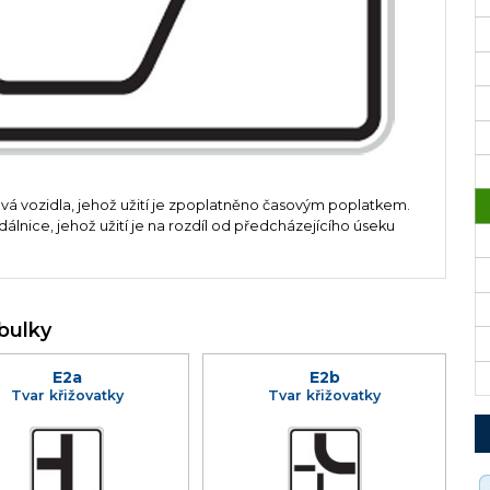
vá vozidla, jehož užití je zpoplatněno časovým poplatkem.
dálnice, jehož užití je na rozdíl od předcházejícího úseku
bulky
E2a
E2b
Tvar křižovatky
Tvar křižovatky