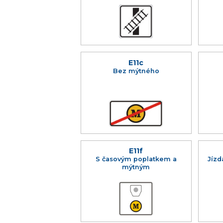
E11c
Bez mýtného
E11f
S časovým poplatkem a
Jízd
mýtným