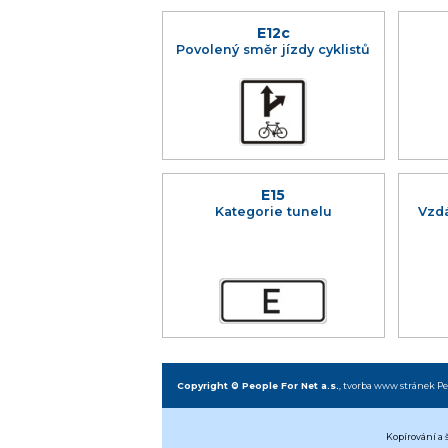
E12c
Povolený směr jízdy cyklistů
E15
Kategorie tunelu
Vzdá
Copyright © People For Net a.s.
,
tvorba www stránek
Pe
Kopírování a 