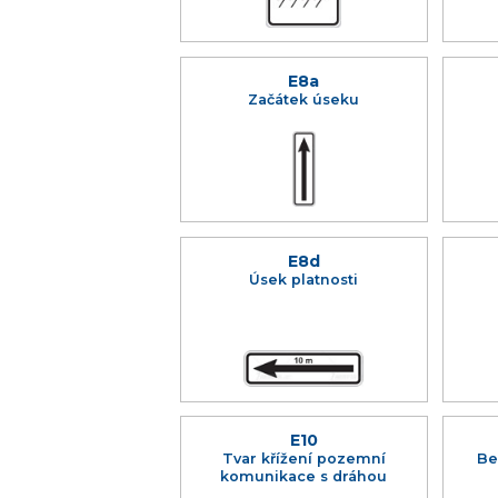
E8a
Začátek úseku
E8d
Úsek platnosti
E10
Tvar křížení pozemní
Be
komunikace s dráhou