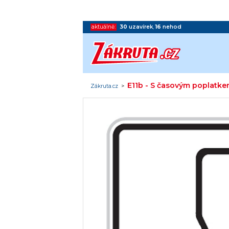
aktuálně:
30
uzavírek
,
16
nehod
E11b - S časovým poplatk
Zákruta.cz
>