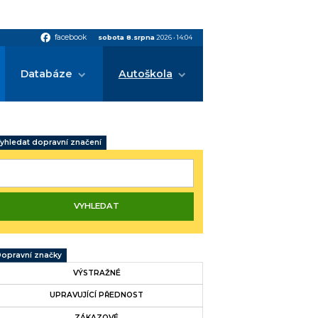
facebook
facebook
sobota 8.srpna
2026
•
14:04
Databáze
Autoškola
yhledat dopravní značení
opravní značky
VÝSTRAŽNÉ
UPRAVUJÍCÍ PŘEDNOST
ZÁKAZOVÉ