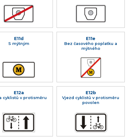
E11d
E11e
S mýtným
Bez časového poplatku a
mýtného
E12a
E12b
a cyklistů v protisměru
Vjezd cyklistů v protisměru
povolen