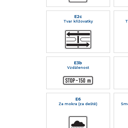
E2c
Tvar křižovatky
T
E3b
Vzdálenost
E6
Za mokra (za deště)
Smě