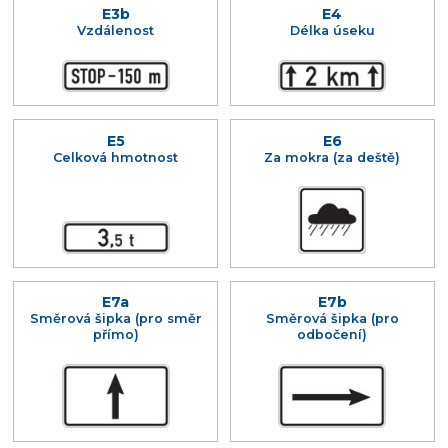
E3b
E4
Vzdálenost
Délka úseku
E5
E6
Celková hmotnost
Za mokra (za deště)
E7a
E7b
Směrová šipka (pro směr
Směrová šipka (pro
přímo)
odbočení)