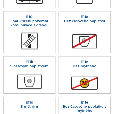
E10
E11a
Tvar křížení pozemní
Bez časového poplatku
komunikace s dráhou
E11b
E11c
S časovým poplatkem
Bez mýtného
E11d
E11e
S mýtným
Bez časového poplatku a
mýtného