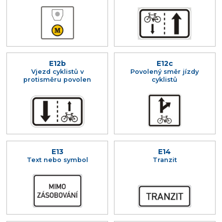
E12b
E12c
Vjezd cyklistů v
Povolený směr jízdy
protisměru povolen
cyklistů
E13
E14
Text nebo symbol
Tranzit