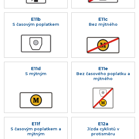
E11b
E11c
S časovým poplatkem
Bez mýtného
E11d
E11e
S mýtným
Bez časového poplatku a
mýtného
E11f
E12a
S časovým poplatkem a
Jízda cyklistů v
mýtným
protisměru