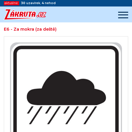
aktuálně:
30
uzavírek
,
4
nehod
E6 - Za mokra (za deště)
Začátek reklamy
Konec reklamy