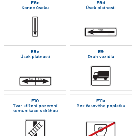
E8c
E8d
Konec úseku
Úsek platnosti
E8e
E9
Úsek platnosti
Druh vozidla
E10
E11a
Tvar křížení pozemní
Bez časového poplatku
komunikace s dráhou