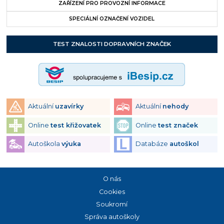
ZAŘÍZENÍ PRO PROVOZNÍ INFORMACE
SPECIÁLNÍ OZNAČENÍ VOZIDEL
TEST ZNALOSTI DOPRAVNÍCH ZNAČEK
Aktuální
uzavírky
Aktuální
nehody
Online
test křižovatek
Online
test značek
Autoškola
výuka
Databáze
autoškol
O nás
Cookies
Soukromí
Správa autoškoly