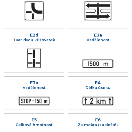
E2d
E3a
Tvar dvou křižovatek
Vzdálenost
E3b
E4
Vzdálenost
Délka úseku
E5
E6
Celková hmotnost
Za mokra (za deště)