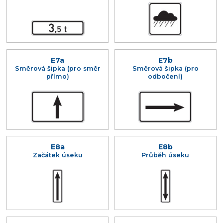
E7a
E7b
Směrová šipka (pro směr
Směrová šipka (pro
přímo)
odbočení)
E8a
E8b
Začátek úseku
Průběh úseku