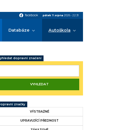
facebook
facebook
pátek 7.srpna
2026
•
22:31
Databáze
Autoškola
yhledat dopravní značení
opravní značky
VÝSTRAŽNÉ
UPRAVUJÍCÍ PŘEDNOST
ZÁKAZOVÉ