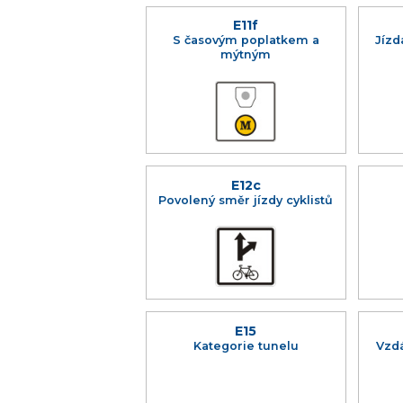
E11f
S časovým poplatkem a
Jízd
mýtným
E12c
Povolený směr jízdy cyklistů
E15
Kategorie tunelu
Vzdá