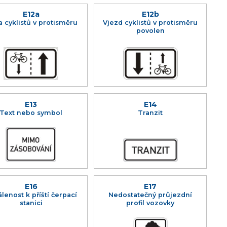
E12a
E12b
a cyklistů v protisměru
Vjezd cyklistů v protisměru
povolen
E13
E14
Text nebo symbol
Tranzit
E16
E17
lenost k příští čerpací
Nedostatečný průjezdní
stanici
profil vozovky