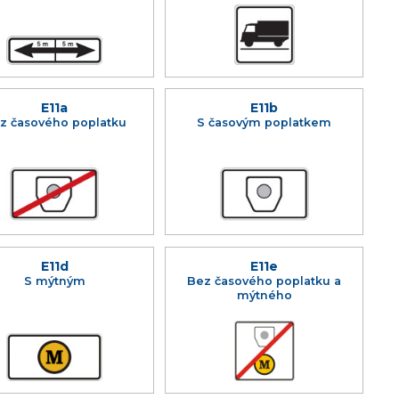
E11a
E11b
z časového poplatku
S časovým poplatkem
E11d
E11e
S mýtným
Bez časového poplatku a
mýtného