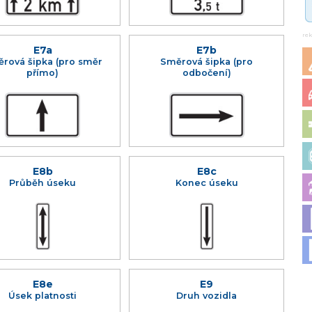
re
E7a
E7b
rová šipka (pro směr
Směrová šipka (pro
přímo)
odbočení)
E8b
E8c
Průběh úseku
Konec úseku
E8e
E9
Úsek platnosti
Druh vozidla