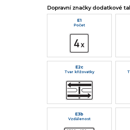
Dopravní značky dodatkové ta
E1
Počet
E2c
Tvar křižovatky
T
E3b
Vzdálenost