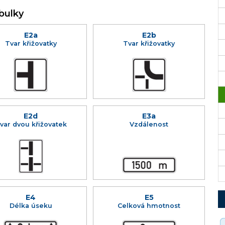
bulky
E2a
E2b
Tvar křižovatky
Tvar křižovatky
E2d
E3a
var dvou křižovatek
Vzdálenost
E4
E5
Délka úseku
Celková hmotnost