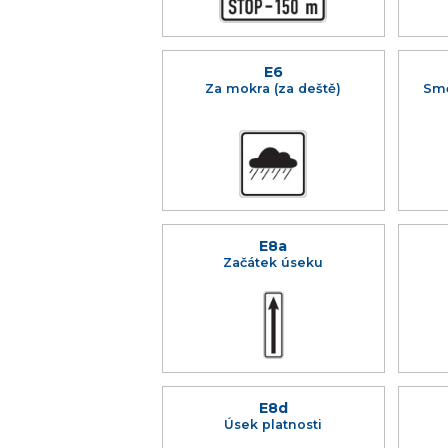
E6
Za mokra (za deště)
Smě
E8a
Začátek úseku
E8d
Úsek platnosti