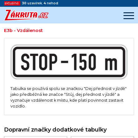
aktuálně:
30
uzavírek
,
4
nehod
E3b - Vzdálenost
Začátek reklamy
Konec reklamy
Tabulka se používá spolu se značkou "Dej přednost v jízdě"
jako předběžná ke značce "Stůj, dej přednost v jízdě" a
vyznačuje vzdálenost k místu, kde platí povinnost zastavit
vozidlo.
Dopravní značky dodatkové tabulky