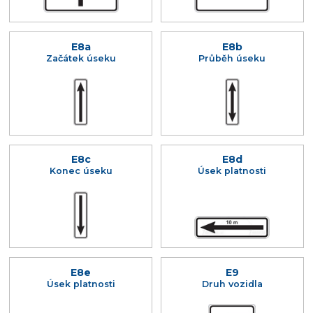
E8a
E8b
Začátek úseku
Průběh úseku
E8c
E8d
Konec úseku
Úsek platnosti
E8e
E9
Úsek platnosti
Druh vozidla