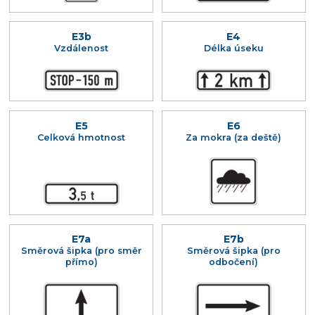
E3b
E4
Vzdálenost
Délka úseku
E5
E6
Celková hmotnost
Za mokra (za deště)
E7a
E7b
Směrová šipka (pro směr
Směrová šipka (pro
přímo)
odbočení)