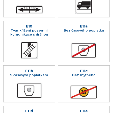
E10
E11a
Tvar křížení pozemní
Bez časového poplatku
komunikace s dráhou
E11b
E11c
S časovým poplatkem
Bez mýtného
E11d
E11e