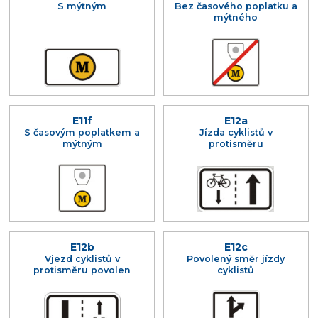
S mýtným
Bez časového poplatku a
mýtného
E11f
E12a
S časovým poplatkem a
Jízda cyklistů v
mýtným
protisměru
E12b
E12c
Vjezd cyklistů v
Povolený směr jízdy
protisměru povolen
cyklistů