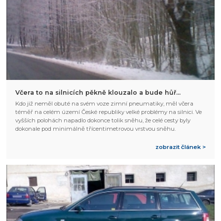
Včera to na silnicích pěkně klouzalo a bude hůř...
Kdo již neměl obuté na svém voze zimní pneumatiky, měl včera
téměř na celém území České republiky velké problémy na silnici. Ve
vyšších polohách napadlo dokonce tolik sněhu, že celé cesty byly
dokonale pod minimálně třícentimetrovou vrstvou sněhu.
zobrazit článek >