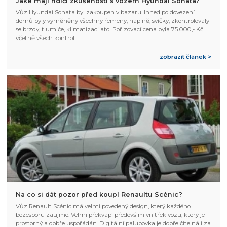
Jaké mají řidiči zkušenosti s vozem Hyundai Sonata?
Vůz Hyundai Sonata byl zakoupen v bazaru. Ihned po dovezení
domů byly vyměněny všechny řemeny, náplně, svíčky, zkontrolovaly
se brzdy, tlumiče, klimatizaci atd. Pořizovací cena byla 75 000,- Kč
včetně všech kontrol.
zobrazit článek >
Na co si dát pozor před koupí Renaultu Scénic?
Vůz Renault Scénic má velmi povedený design, který každého
bezesporu zaujme. Velmi překvapí především vnitřek vozu, který je
prostorný a dobře uspořádán. Digitální palubovka je dobře čitelná i za