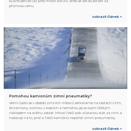
slušné peníze (až přes milion korun), dnes se ale dá pořídit za
příznivou cenu.
zobrazit článek >
Pomohou kamionům zimní pneumatiky?
Velmi často se v období zimních měsíců setkáváme na cestách s tím,
že kamiony uvíznou v kopcích a nemohou jej se svým těžkým
nákladem na sněhu zdolat. Mnozí řidiči pak zůstanou stát za nimi a
nadávají na to, proč si řidiči kamiónů nepořídí zimní pneumatiky.
zobrazit článek >