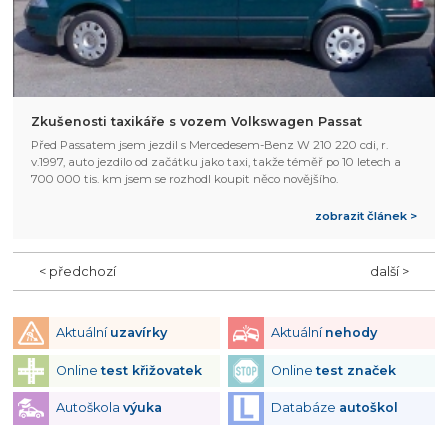
Zkušenosti taxikáře s vozem Volkswagen Passat
Před Passatem jsem jezdil s Mercedesem-Benz W 210 220 cdi, r.
v.1997, auto jezdilo od začátku jako taxi, takže téměř po 10 letech a
700 000 tis. km jsem se rozhodl koupit něco novějšího.
zobrazit článek >
< předchozí
další >
Aktuální
uzavírky
Aktuální
nehody
Online
test křižovatek
Online
test značek
Autoškola
výuka
Databáze
autoškol