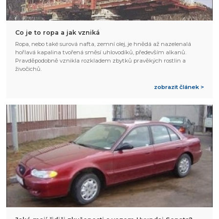
Co je to ropa a jak vzniká
Ropa, nebo také surová nafta, zemní olej, je hnědá až nazelenalá
hořlavá kapalina tvořená směsí uhlovodíků, především alkanů.
Pravděpodobně vznikla rozkladem zbytků pravěkých rostlin a
živočichů.
zobrazit článek >