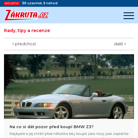
aktuálně:
30
uzavírek
,
5
nehod
Rady, tipy a recenze
Začátek reklamy
Konec reklamy
< předchozí
další >
Na co si dát pozor před koupí BMW Z3?
Kdybyste si jej chtěli před několika lety koupit jako nový, pak zaplatíte