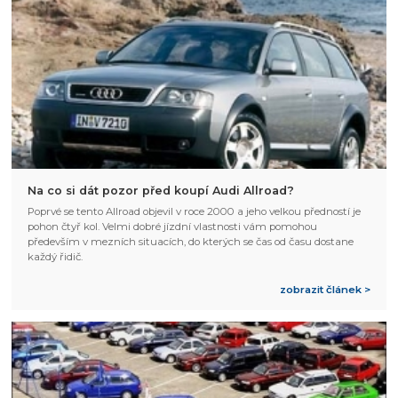
Na co si dát pozor před koupí Audi Allroad?
Poprvé se tento Allroad objevil v roce 2000 a jeho velkou předností je
pohon čtyř kol. Velmi dobré jízdní vlastnosti vám pomohou
především v mezních situacích, do kterých se čas od času dostane
každý řidič.
zobrazit článek >