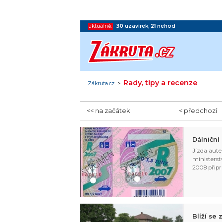
aktuálně:
30
uzavírek
,
21
nehod
Rady, tipy a recenze
Zákruta.cz
>
<< na začátek
< předchozí
Dálniční
Jízda aute
ministerst
2008 připra
Blíží se