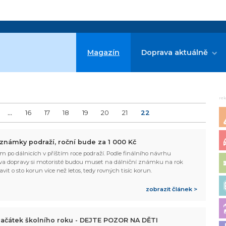
Magazín
Doprava aktuálně
re
...
16
17
18
19
20
21
22
 známky podraží, roční bude za 1 000 Kč
m po dálnicích v příštím roce podraží. Podle finálního návrhu
va dopravy si motoristé budou muset na dálniční známku na rok
vit o sto korun více než letos, tedy rovných tisíc korun.
zobrazit článek >
 začátek školního roku - DEJTE POZOR NA DĚTI