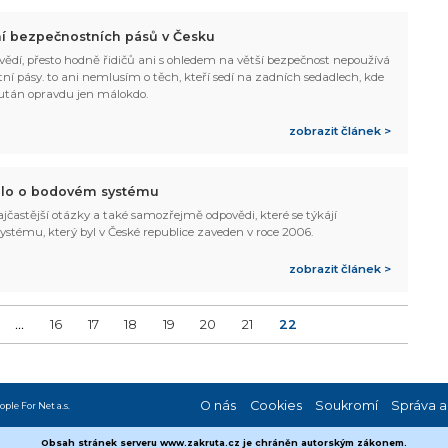
í bezpečnostních pásů v Česku
 vědí, přesto hodně řidičů ani s ohledem na větší bezpečnost nepoužívá
ní pásy. to ani nemlusím o těch, kteří sedí na zadních sedadlech, kde
után opravdu jen málokdo.
zobrazit článek >
lo o bodovém systému
ajčastější otázky a také samozřejmě odpovědi, které se týkájí
ystému, který byl v České republice zaveden v roce 2006.
zobrazit článek >
...
16
17
18
19
20
21
22
O nás
Cookies
Soukromí
Správa a
ople For Net a.s.
Obsah stránek serveru www.zakruta.cz je chráněn autorským zákonem.