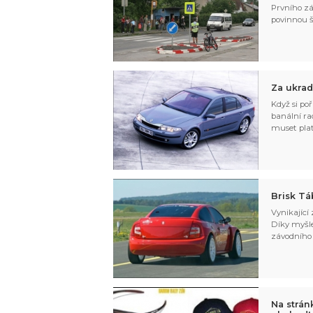
Prvního zá
povinnou š
Za ukrad
Když si po
banální ra
muset plati
Brisk Tá
Vynikající
Díky myšle
závodního 
Na strán