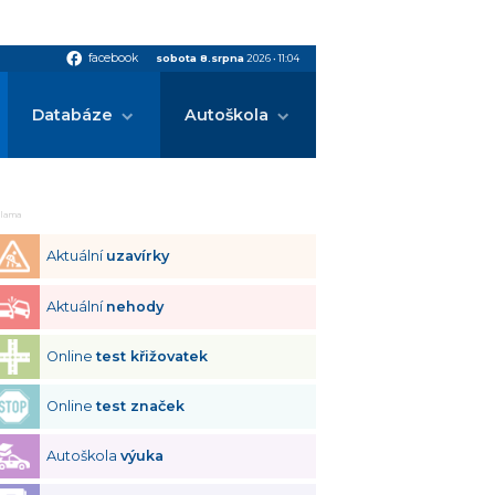
facebook
facebook
sobota 8.srpna
2026
•
11:04
Databáze
Autoškola
klama
Aktuální
uzavírky
Aktuální
nehody
Online
test křižovatek
Online
test značek
Autoškola
výuka