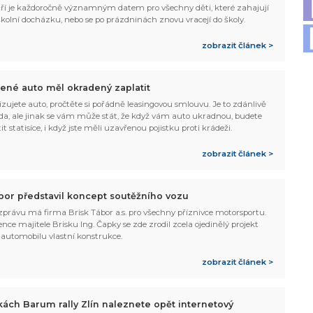
ří je každoročně významným datem pro všechny děti, které zahajují
kolní docházku, nebo se po prázdninách znovu vracejí do školy.
zobrazit článek >
ené auto měl okradený zaplatit
řizujete auto, pročtěte si pořádně leasingovou smlouvu. Je to zdánlivě
da, ale jinak se vám může stát, že když vám auto ukradnou, budete
t statisíce, i když jste měli uzavřenou pojistku proti krádeži.
zobrazit článek >
bor představil koncept soutěžního vozu
 zprávu má firma Brisk Tábor a.s. pro všechny příznivce motorsportu.
nce majitele Brisku Ing. Čapky se zde zrodil zcela ojedinělý projekt
automobilu vlastní konstrukce.
zobrazit článek >
kách Barum rally Zlín naleznete opět internetový