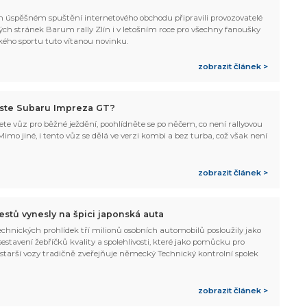
 úspěšném spuštění internetového obchodu připravili provozovatelé
ých stránek Barum rally Zlín i v letošním roce pro všechny fanoušky
kého sportu tuto vítanou novinku.
zobrazit článek >
yste Subaru Impreza GT?
te vůz pro běžné ježdění, poohlídněte se po něčem, co není rallyovou
imo jiné, i tento vůz se dělá ve verzi kombi a bez turba, což však není
zobrazit článek >
testů vynesly na špici japonská auta
echnických prohlídek tří milionů osobních automobilů posloužily jako
estavení žebříčků kvality a spolehlivosti, které jako pomůcku pro
starší vozy tradičně zveřejňuje německý Technický kontrolní spolek
zobrazit článek >