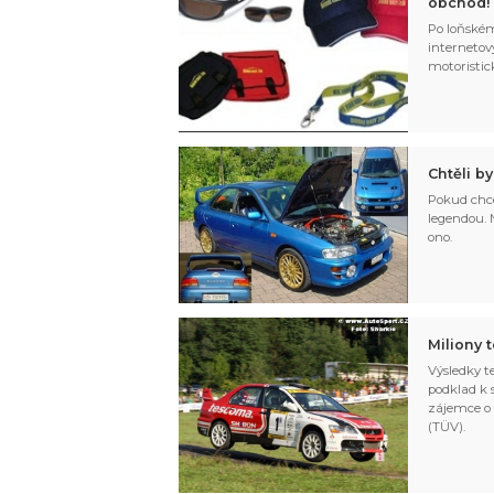
obchod!
Po loňském
internetov
motoristic
Chtěli b
Pokud chce
legendou. M
ono.
Miliony 
Výsledky t
podklad k s
zájemce o 
(TÜV).