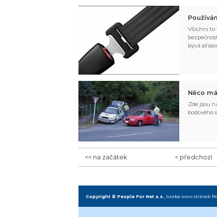
Používán
Všichni to
bezpečnost
bývá připo
Něco má
Zde jsou n
bodového s
<< na začátek
< předchozí
Copyright © People For Net a.s.
,
tvorba www stránek
Pe