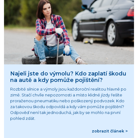
Najeli jste do výmolu? Kdo zaplatí škodu
na autě a kdy pomůže pojištění?
Rozbité silnice a výmoly jsou každoroční realitou hlavně po
zimě. Stačí chvíle nepozornosti a místo klidné jízdy řešíte
proraženou pneumatiku nebo poškozený podvozek. Kdo
za takovou škodu odpovídá a kdy vám pomůže pojištění?
Odpověď není tak jednoduchá, jak by se mohlo na první
pohled zdát.
zobrazit článek >