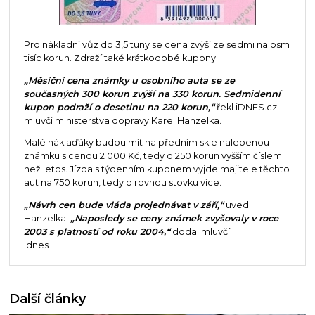
Pro nákladní vůz do 3,5 tuny se cena zvýší ze sedmi na osm
tisíc korun. Zdraží také krátkodobé kupony.
„Měsíční cena známky u osobního auta se ze
současných 300 korun zvýší na 330 korun. Sedmidenní
kupon podraží o desetinu na 220 korun,“
řekl iDNES.cz
mluvčí ministerstva dopravy Karel Hanzelka.
Malé náklaďáky budou mít na předním skle nalepenou
známku s cenou 2 000 Kč, tedy o 250 korun vyšším číslem
než letos. Jízda s týdenním kuponem vyjde majitele těchto
aut na 750 korun, tedy o rovnou stovku více.
„Návrh cen bude vláda projednávat v září,“
uvedl
Hanzelka.
„Naposledy se ceny známek zvyšovaly v roce
2003 s platností od roku 2004,“
dodal mluvčí.
Idnes
Další články