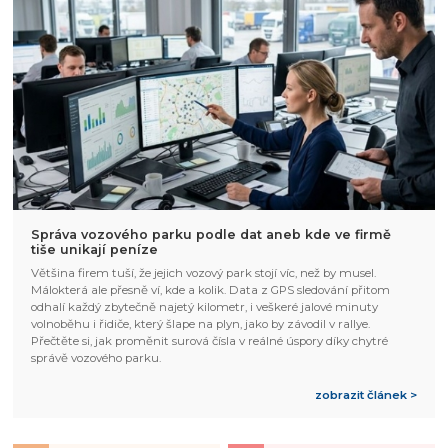
Správa vozového parku podle dat aneb kde ve firmě
tiše unikají peníze
Většina firem tuší, že jejich vozový park stojí víc, než by musel.
Málokterá ale přesně ví, kde a kolik. Data z GPS sledování přitom
odhalí každý zbytečně najetý kilometr, i veškeré jalové minuty
volnoběhu i řidiče, který šlape na plyn, jako by závodil v rallye.
Přečtěte si, jak proměnit surová čísla v reálné úspory díky chytré
správě vozového parku.
zobrazit článek >