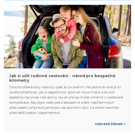
Jak si užít rodinné cestování - návod pro bezpečné
kilometry
Dlouho očekávaný rodinný výlet je za dveřmi. Na jedné straně je to
skvělá příležitost, jak si odpočinout, poznat nová místa a strávit
společný čas jinak než doma. Na druhé se může změnit v nečekané
komplikace. Aby byla vaše cesta bezpečná a bez nepříjemných
překvapení, připravili jsme pro vás seznam věcí, na které nesmíte
před delší cestou zapomenout.
zobrazit článek >