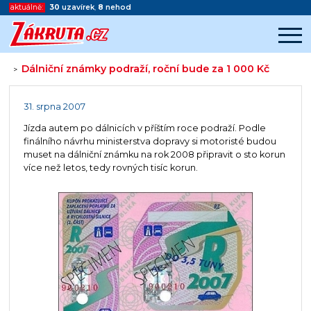
aktuálně:
30
uzavírek
,
8
nehod
Dálniční známky podraží, roční bude za 1 000 Kč
>
Začátek reklamy
Konec reklamy
31. srpna 2007
Jízda autem po dálnicích v příštím roce podraží. Podle
finálního návrhu ministerstva dopravy si motoristé budou
muset na dálniční známku na rok 2008 připravit o sto korun
více než letos, tedy rovných tisíc korun.