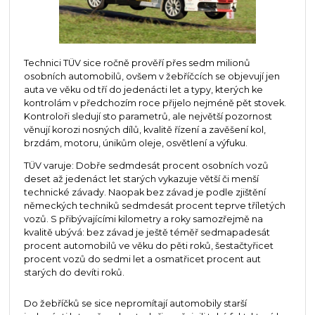
Technici TÜV sice ročně prověří přes sedm milionů
osobních automobilů, ovšem v žebříčcích se objevují jen
auta ve věku od tří do jedenácti let a typy, kterých ke
kontrolám v předchozím roce přijelo nejméně pět stovek.
Kontroloři sledují sto parametrů, ale největší pozornost
věnují korozi nosných dílů, kvalitě řízení a zavěšení kol,
brzdám, motoru, únikům oleje, osvětlení a výfuku.
TÜV varuje: Dobře sedmdesát procent osobních vozů
deset až jedenáct let starých vykazuje větší či menší
technické závady. Naopak bez závad je podle zjištění
německých techniků sedmdesát procent teprve tříletých
vozů. S přibývajícími kilometry a roky samozřejmě na
kvalitě ubývá: bez závad je ještě téměř sedmapadesát
procent automobilů ve věku do pěti roků, šestačtyřicet
procent vozů do sedmi let a osmatřicet procent aut
starých do devíti roků.
Do žebříčků se sice nepromítají automobily starší