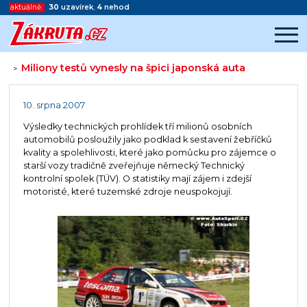
aktuálně:
30
uzavírek
,
4
nehod
Miliony testů vynesly na špici japonská auta
>
Začátek reklamy
Konec reklamy
10. srpna 2007
Výsledky technických prohlídek tří milionů osobních
automobilů posloužily jako podklad k sestavení žebříčků
kvality a spolehlivosti, které jako pomůcku pro zájemce o
starší vozy tradičně zveřejňuje německý Technický
kontrolní spolek (TÜV). O statistiky mají zájem i zdejší
motoristé, které tuzemské zdroje neuspokojují.