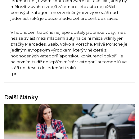
jedenácti let, ovšem kontroloři zveřejnili také fakt, který by
měli vzít v úvahu i zdejší zájemci o jetá auta nejnižších
cenových kategorií: mezi zmíněnými vozy ve stáří nad
jedenáct roků je pouze třiadvacet procent bez závad.
V hodnocení tradičně nejlépe obstály japonské vozy, mezi
něž se zvlášť mezi mladšími auty na čelní místa vklínily jen
značky Mercedes, Saab, Volvo a Porsche. Právě Porsche je
jediným evropským výrobkem, který v některé z
hodnocených kategorií japonskou konkurenci pokořil: je
na prvním, tudíž nejlepším místě v kategorii automobilů ve
stáří od deseti do jedenácti roků.
-pr-
Další články