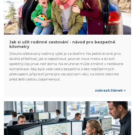
Jak si užít rodinné cestování - návod pro bezpečné
kilometry
Dlouho očekávaný rodinný výlet je za dveřmi. Na jedné straně je to
skvělá příležitost, jak si odpočinout, poznat nová místa a strávit
společný čas jinak než doma. Na druhé se může změnit v nečekané
komplikace. Aby byla vaše cesta bezpečná a bez nepříjemných
překvapení, připravili jsme pro vás seznam věcí, na které nesmíte
před delší cestou zapomenout.
zobrazit článek >