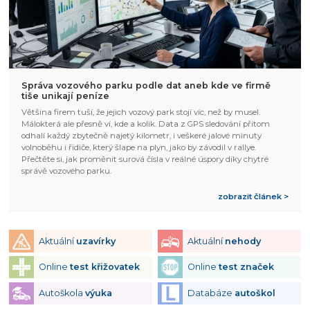
Správa vozového parku podle dat aneb kde ve firmě
tiše unikají peníze
Většina firem tuší, že jejich vozový park stojí víc, než by musel.
Málokterá ale přesně ví, kde a kolik. Data z GPS sledování přitom
odhalí každý zbytečně najetý kilometr, i veškeré jalové minuty
volnoběhu i řidiče, který šlape na plyn, jako by závodil v rallye.
Přečtěte si, jak proměnit surová čísla v reálné úspory díky chytré
správě vozového parku.
zobrazit článek >
Aktuální
uzavírky
Aktuální
nehody
Online
test křižovatek
Online
test značek
Autoškola
výuka
Databáze
autoškol