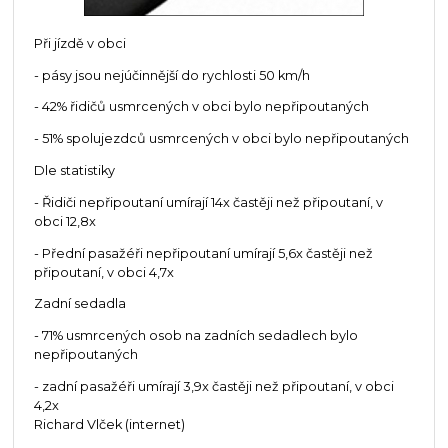
Při jízdě v obci
- pásy jsou nejúčinnější do rychlosti 50 km/h
- 42% řidičů usmrcených v obci bylo nepřipoutaných
- 51% spolujezdců usmrcených v obci bylo nepřipoutaných
Dle statistiky
- Řidiči nepřipoutaní umírají 14x častěji než připoutaní, v
obci 12,8x
- Přední pasažéři nepřipoutaní umírají 5,6x častěji než
připoutaní, v obci 4,7x
Zadní sedadla
- 71% usmrcených osob na zadních sedadlech bylo
nepřipoutaných
- zadní pasažéři umírají 3,9x častěji než připoutaní, v obci
4,2x
Richard Vlček (internet)