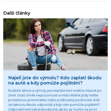
Další články
Najeli jste do výmolu? Kdo zaplatí škodu
na autě a kdy pomůže pojištění?
Rozbité silnice a výmoly jsou každoroční realitou hlavně po
zimě. Stačí chvíle nepozornosti a místo klidné jízdy řešíte
proraženou pneumatiku nebo poškozený podvozek. Kdo
za takovou škodu odpovídá a kdy vám pomůže pojištění?
Odpověď není tak jednoduchá, jak by se mohlo na první