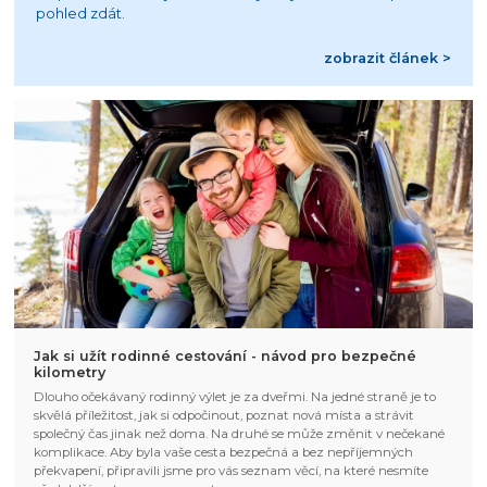
pohled zdát.
zobrazit článek >
Jak si užít rodinné cestování - návod pro bezpečné
kilometry
Dlouho očekávaný rodinný výlet je za dveřmi. Na jedné straně je to
skvělá příležitost, jak si odpočinout, poznat nová místa a strávit
společný čas jinak než doma. Na druhé se může změnit v nečekané
komplikace. Aby byla vaše cesta bezpečná a bez nepříjemných
překvapení, připravili jsme pro vás seznam věcí, na které nesmíte