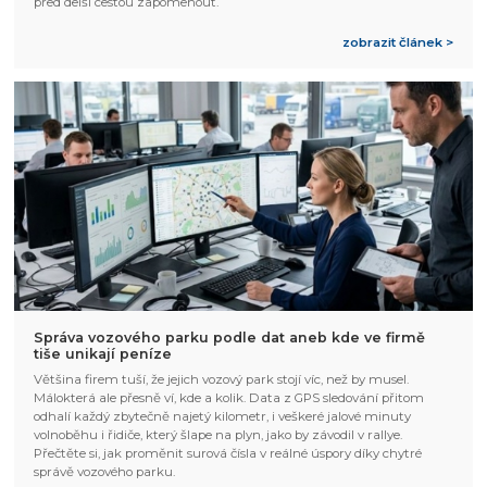
před delší cestou zapomenout.
zobrazit článek >
Správa vozového parku podle dat aneb kde ve firmě
tiše unikají peníze
Většina firem tuší, že jejich vozový park stojí víc, než by musel.
Málokterá ale přesně ví, kde a kolik. Data z GPS sledování přitom
odhalí každý zbytečně najetý kilometr, i veškeré jalové minuty
volnoběhu i řidiče, který šlape na plyn, jako by závodil v rallye.
Přečtěte si, jak proměnit surová čísla v reálné úspory díky chytré
správě vozového parku.