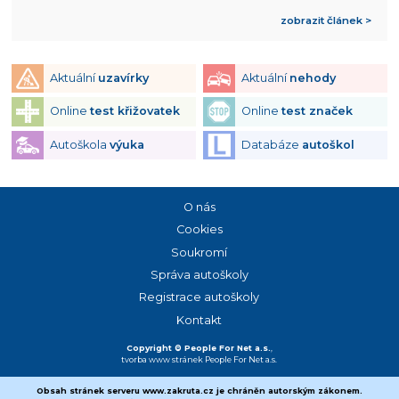
zobrazit článek >
Aktuální
uzavírky
Aktuální
nehody
Online
test křižovatek
Online
test značek
Autoškola
výuka
Databáze
autoškol
O nás
Cookies
Soukromí
Správa autoškoly
Registrace autoškoly
Kontakt
Copyright © People For Net a.s.
,
tvorba www stránek
People For Net a.s.
Obsah stránek serveru www.zakruta.cz je chráněn autorským zákonem.