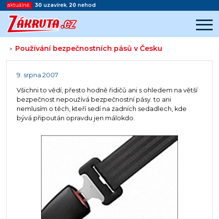
aktuálně:
30
uzavírek
,
20
nehod
Používání bezpečnostních pásů v Česku
>
Začátek reklamy
Konec reklamy
9. srpna 2007
Všichni to vědí, přesto hodně řidičů ani s ohledem na větší
bezpečnost nepoužívá bezpečnostní pásy. to ani
nemlusím o těch, kteří sedí na zadních sedadlech, kde
bývá připoután opravdu jen málokdo.