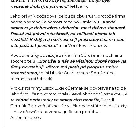
chvátali na mě, navíc ty nejdůležitější údaje byly
napsané drobným písmem,“
řekl Janík.
Jeho právník požadoval celou žalobu zrušit, protože firma
napsala špatnou a nesrozumitelnou smlouvu.
„Každá
smlouva je dobrovolnou dohodou mezi dvěma stranami.
Pokud má právní náležitosti, na velikosti písma tak
nezáleží. Každý má možnost si ji prostudovat sám nebo
o to požádat právníka,“
míní Menšíková-Franzová.
Podobné triky považuje za klamání Sdružení na ochranu
spotřebitelů.
„Bohužel u nás se většinou dobré mravy na
firmy nevztahují. Přitom má platit při podpisu smluv
rovnost stran,“
míní Libuše Oulehlová ze Sdružení na
ochranu spotřebitelů.
Prokurista firmy Essox Luděk Čermák se odvolává na to, že
jeho firmu často kontrolovala Česká obchodní inspekce.
„A
ta žádné nedostatky ve smlouvách nenašla,“
uvedl
Čermák. Zároveň přiznal, že v některých státech mají texty
smluv přesně stanovenou grafickou podobu.
Antonín Pelíšek