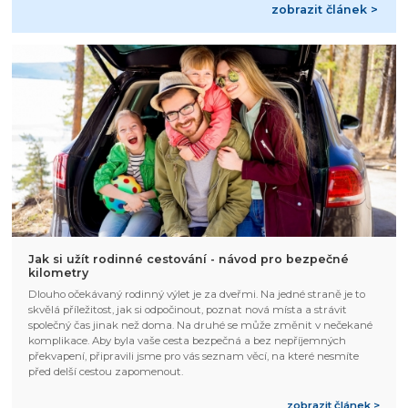
zobrazit článek >
Jak si užít rodinné cestování - návod pro bezpečné
kilometry
Dlouho očekávaný rodinný výlet je za dveřmi. Na jedné straně je to
skvělá příležitost, jak si odpočinout, poznat nová místa a strávit
společný čas jinak než doma. Na druhé se může změnit v nečekané
komplikace. Aby byla vaše cesta bezpečná a bez nepříjemných
překvapení, připravili jsme pro vás seznam věcí, na které nesmíte
před delší cestou zapomenout.
zobrazit článek >