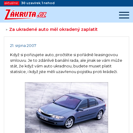
aktuálně:
30
uzavírek
,
1
nehod
Za ukradené auto měl okradený zaplatit
>
Začátek reklamy
Konec reklamy
21. srpna 2007
Když si pořizujete auto, pročtěte si pořádně leasingovou
smlouvu. Je to zdánlivě banální rada, ale jinak se vám může
stát, že když vám auto ukradnou, budete muset platit
statisíce, i když jste měli uzavřenou pojistku proti krádeži.