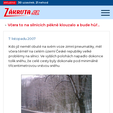
aktuálně:
30
uzavírek
,
21
nehod
Včera to na silnicích pěkně klouzalo a bude hůř...
>
Začátek reklamy
Konec reklamy
7. listopadu 2007
Kdo již neměl obuté na svém voze zimní pneumatiky, měl
včera téměř na celém území České republiky velké
problémy na silnici. Ve vyšších polohách napadlo dokonce
tolik sněhu, že celé cesty byly dokonale pod minimálně
třícentimetrovou vrstvou sněhu.