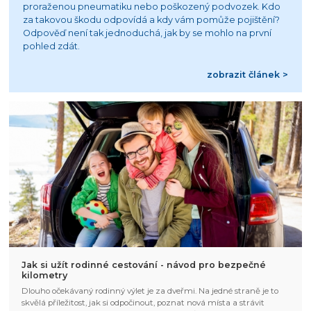
proraženou pneumatiku nebo poškozený podvozek. Kdo
za takovou škodu odpovídá a kdy vám pomůže pojištění?
Odpověď není tak jednoduchá, jak by se mohlo na první
pohled zdát.
zobrazit článek >
Jak si užít rodinné cestování - návod pro bezpečné
kilometry
Dlouho očekávaný rodinný výlet je za dveřmi. Na jedné straně je to
skvělá příležitost, jak si odpočinout, poznat nová místa a strávit