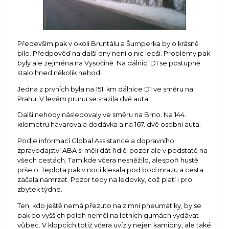
Především pak v okolí Bruntálu a Šumperka bylo krásně
bílo. Předpověď na další dny není o nic lepší. Problémy pak
byly ale zejména na Vysočině. Na dálnici D1 se postupně
stalo hned několik nehod.
Jedna z prvních byla na 151. km dálnice D1 ve směru na
Prahu. V levém pruhu se srazila dvě auta.
Další nehody následovaly ve směru na Brno. Na 144.
kilometru havarovala dodávka a na 167. dvě osobní auta.
Podle informací Global Assistance a dopravního
zpravodajství ABA si měli dát řidiči pozor ale v podstatě na
všech cestách. Tam kde včera nesněžilo, alespoň hustě
pršelo. Teplota pak v noci klesala pod bod mrazu a cesta
začala namrzat. Pozor tedy na ledovky, což platí i pro
zbytek týdne.
Ten, kdo ještě nemá přezuto na zimní pneumatiky, by se
pak do vyšších poloh neměl na letních gumách vydávat
vůbec. V klopcích totiž včera uvízly nejen kamiony, ale také