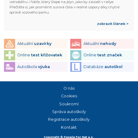
volnoběhu i řidiče, který šlape na plyn, jako by závodil v rallye.
Přečtěte si, jak proměnit surová čísla v reálné úspory díky chytré
správě vozového parku.
zobrazit článek >
Aktuální
uzavírky
Aktuální
nehody
Online
test křižovatek
Online
test značek
Autoškola
výuka
Databáze
autoškol
O nás
Cookies
Soukromí
Správa autoškoly
Registrace autoškoly
Kontakt
Copyright © People For Net a.s.
,