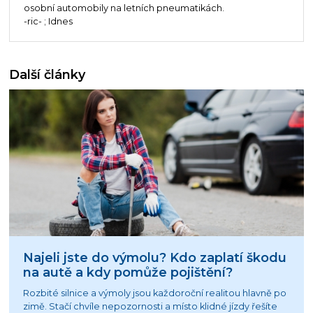
osobní automobily na letních pneumatikách.
-ric- ; Idnes
Další články
Najeli jste do výmolu? Kdo zaplatí škodu
na autě a kdy pomůže pojištění?
Rozbité silnice a výmoly jsou každoroční realitou hlavně po
zimě. Stačí chvíle nepozornosti a místo klidné jízdy řešíte