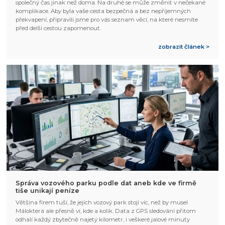
společný čas jinak než doma. Na druhé se může změnit v nečekané
komplikace. Aby byla vaše cesta bezpečná a bez nepříjemných
překvapení, připravili jsme pro vás seznam věcí, na které nesmíte
před delší cestou zapomenout.
zobrazit článek >
Správa vozového parku podle dat aneb kde ve firmě
tiše unikají peníze
Většina firem tuší, že jejich vozový park stojí víc, než by musel.
Málokterá ale přesně ví, kde a kolik. Data z GPS sledování přitom
odhalí každý zbytečně najetý kilometr, i veškeré jalové minuty