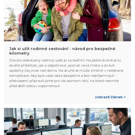
Jak si užít rodinné cestování - návod pro bezpečné
kilometry
Dlouho očekávaný rodinný výlet je za dveřmi. Na jedné straně je to
skvělá příležitost, jak si odpočinout, poznat nová místa a strávit
společný čas jinak než doma. Na druhé se může změnit v nečekané
komplikace. Aby byla vaše cesta bezpečná a bez nepříjemných
překvapení, připravili jsme pro vás seznam věcí, na které nesmíte
před delší cestou zapomenout.
zobrazit článek >