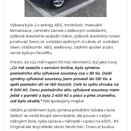
Výbava byla: 2 x airbag, ABS, imobilizér, manuální
klimatizace, centrální zámek s dálkovým ovládáním,
výškově stavitelné sedadlo řidiče, výškově stavitelný volant,
posilovač řízení, el. ovládání zpětných zrcátek, el. ovládání
oken, otáčkoměr, ABS, elektrony, zadním spoiler a tato
verze byla po faceliftu.
Přesto, že vůz měl najeto 90 tisíc kilometrů, byl jako nový.
„Co mě zarazilo v servisní knížce, byla výměna
posledního dílu výfukové soustavy cca v 50 tis. Další
výměny výfukové soustavy jsem provedl do 120 tis. a
opět poslední díl ve 160 tisících. Celé to vyšlo zhruba na
9 000 Kč. Cenu posledního dílu výfukové soustavy mám
ještě v paměti a byla 2 400 Kč s prací a přes známého,
což bylo skvělé,“
řekl spokojený majitel.
Větším problémem byla výměna předního ložiska v kole.
Jelikož se nedá koupit samostatně, ale pouze s celým
nábojem kola, vyšla oprava v náhradě i s prací na 4500,- Kč.
Originál ale stojí někde okolo devíti tisíc. Dnes už budou