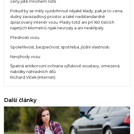
ceny jistě mnohem nižší.
Pokud by se měly vyzdvihnout nějaké klady, pak je to cena,
slušný zavazadlový prostor a také nadstandardně
zpracovaný interiér vozu. Plasty totiž ani při 160 tisících
najetých kilometrů nijak nevrzaly a ani neskřípaly.
Přednosti vozu:
Spolehlivost, bezpečnost, spotřeba, jízdní vlastnosti.
Nevýhody vozu:
Špatná antikorozní ochrana výfukové soustavy, omezená
nabídky náhradních dílů.
Richard Vlček (Internet)
Další články