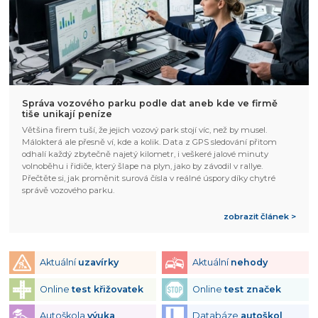
Správa vozového parku podle dat aneb kde ve firmě
tiše unikají peníze
Většina firem tuší, že jejich vozový park stojí víc, než by musel.
Málokterá ale přesně ví, kde a kolik. Data z GPS sledování přitom
odhalí každý zbytečně najetý kilometr, i veškeré jalové minuty
volnoběhu i řidiče, který šlape na plyn, jako by závodil v rallye.
Přečtěte si, jak proměnit surová čísla v reálné úspory díky chytré
správě vozového parku.
zobrazit článek >
Aktuální
uzavírky
Aktuální
nehody
Online
test křižovatek
Online
test značek
Autoškola
výuka
Databáze
autoškol