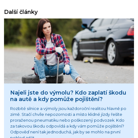
Další články
Najeli jste do výmolu? Kdo zaplatí škodu
na autě a kdy pomůže pojištění?
Rozbité silnice a výmoly jsou každoroční realitou hlavně po
zimě. Stačí chvíle nepozornosti a místo klidné jízdy řešíte
proraženou pneumatiku nebo poškozený podvozek. Kdo
za takovou škodu odpovídá a kdy vám pomůže pojištění?
Odpověď není tak jednoduchá, jak by se mohlo na první
pohled zdát.