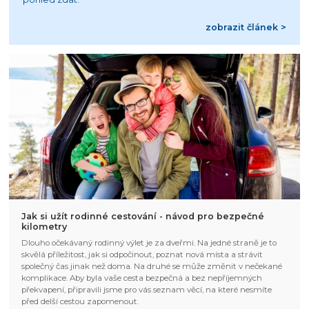
zobrazit článek >
Jak si užít rodinné cestování - návod pro bezpečné
kilometry
Dlouho očekávaný rodinný výlet je za dveřmi. Na jedné straně je to
skvělá příležitost, jak si odpočinout, poznat nová místa a strávit
společný čas jinak než doma. Na druhé se může změnit v nečekané
komplikace. Aby byla vaše cesta bezpečná a bez nepříjemných
překvapení, připravili jsme pro vás seznam věcí, na které nesmíte
před delší cestou zapomenout.