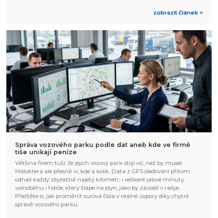
zobrazit článek >
Správa vozového parku podle dat aneb kde ve firmě
tiše unikají peníze
Většina firem tuší, že jejich vozový park stojí víc, než by musel.
Málokterá ale přesně ví, kde a kolik. Data z GPS sledování přitom
odhalí každý zbytečně najetý kilometr, i veškeré jalové minuty
volnoběhu i řidiče, který šlape na plyn, jako by závodil v rallye.
Přečtěte si, jak proměnit surová čísla v reálné úspory díky chytré
správě vozového parku.