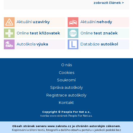
zobrazit článek >
Aktuální
uzavírky
Aktuální
nehody
Online
test křižovatek
Online
test značek
Autoškola
výuka
Databáze
autoškol
O nás
Cookies
Soukromí
Správa autoškoly
Registrace autoškoly
Kontakt
Copyright © People For Net a.s.
,
tvorba www stránek
People For Net a.s.
Obsah stránek serveru www.zakruta.cz je chráněn autorským zákonem.
Kopírování a šíření textů, fotografií a dalšího obsahu portálu v jakékoli podobě bez