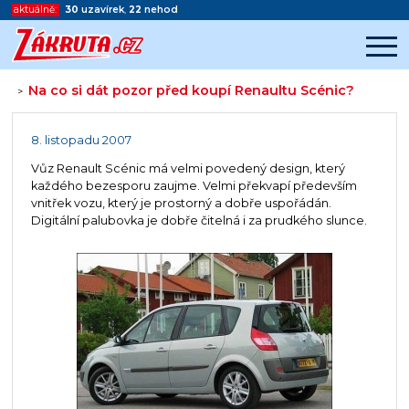
aktuálně:
30
uzavírek
,
22
nehod
Na co si dát pozor před koupí Renaultu Scénic?
>
Začátek reklamy
Konec reklamy
8. listopadu 2007
Vůz Renault Scénic má velmi povedený design, který
každého bezesporu zaujme. Velmi překvapí především
vnitřek vozu, který je prostorný a dobře uspořádán.
Digitální palubovka je dobře čitelná i za prudkého slunce.