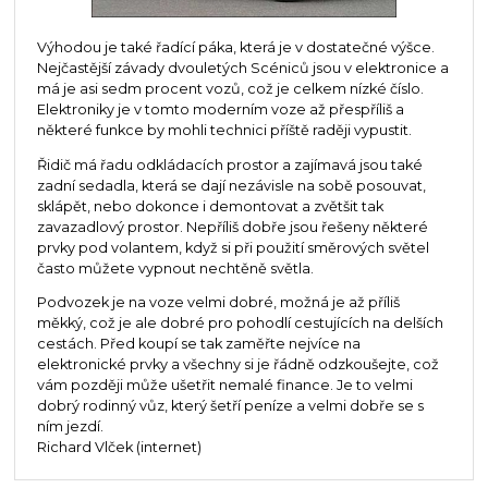
Výhodou je také řadící páka, která je v dostatečné výšce.
Nejčastější závady dvouletých Scéniců jsou v elektronice a
má je asi sedm procent vozů, což je celkem nízké číslo.
Elektroniky je v tomto moderním voze až přespříliš a
některé funkce by mohli technici příště raději vypustit.
Řidič má řadu odkládacích prostor a zajímavá jsou také
zadní sedadla, která se dají nezávisle na sobě posouvat,
sklápět, nebo dokonce i demontovat a zvětšit tak
zavazadlový prostor. Nepříliš dobře jsou řešeny některé
prvky pod volantem, když si při použití směrových světel
často můžete vypnout nechtěně světla.
Podvozek je na voze velmi dobré, možná je až příliš
měkký, což je ale dobré pro pohodlí cestujících na delších
cestách. Před koupí se tak zaměřte nejvíce na
elektronické prvky a všechny si je řádně odzkoušejte, což
vám později může ušetřit nemalé finance. Je to velmi
dobrý rodinný vůz, který šetří peníze a velmi dobře se s
ním jezdí.
Richard Vlček (internet)