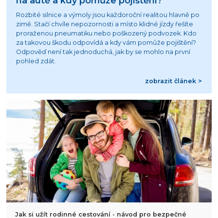
na autě a kdy pomůže pojištění?
Rozbité silnice a výmoly jsou každoroční realitou hlavně po
zimě. Stačí chvíle nepozornosti a místo klidné jízdy řešíte
proraženou pneumatiku nebo poškozený podvozek. Kdo
za takovou škodu odpovídá a kdy vám pomůže pojištění?
Odpověď není tak jednoduchá, jak by se mohlo na první
pohled zdát.
zobrazit článek >
Jak si užít rodinné cestování - návod pro bezpečné