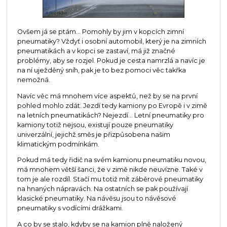
Ovšem já se ptám... Pomohly by jim v kopcích zimní
pneumatiky? Vždyť i osobní automobil, který je na zimních
pneumatikách a v kopci se zastaví, má již značné
problémy, aby se rozjel. Pokud je cesta namrzlá a navíc je
na ní uježděný sníh, pak je to bez pomoci věc takřka
nemožná.
Navíc věc má mnohem více aspektů, než by se na první
pohled mohlo zdát. Jezdí tedy kamiony po Evropě i v zimě
na letních pneumatikách? Nejezdí... Letní pneumatiky pro
kamiony totiž nejsou, existují pouze pneumatiky
univerzální, jejichž směs je přizpůsobena našim
klimatickým podmínkám.
Pokud má tedy řidič na svém kamionu pneumatiku novou,
má mnohem větší šanci, že v zimě nikde neuvízne. Také v
tom je ale rozdíl. Stačí mu totiž mít záběrové pneumatiky
na hnaných nápravách. Na ostatních se pak používají
klasické pneumatiky. Na návěsu jsou to návěsové
pneumatiky s vodícími drážkami.
A co by se stalo, kdyby se na kamion plně naložený