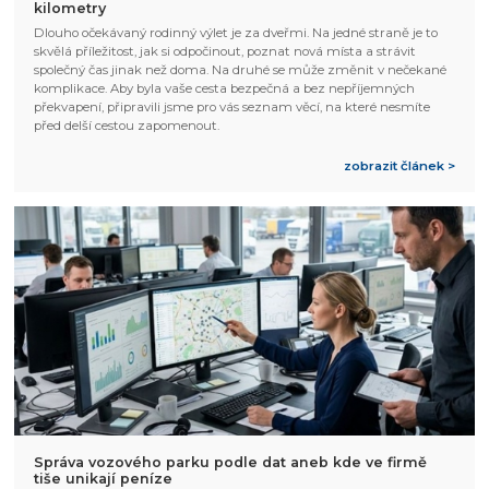
kilometry
Dlouho očekávaný rodinný výlet je za dveřmi. Na jedné straně je to
skvělá příležitost, jak si odpočinout, poznat nová místa a strávit
společný čas jinak než doma. Na druhé se může změnit v nečekané
komplikace. Aby byla vaše cesta bezpečná a bez nepříjemných
překvapení, připravili jsme pro vás seznam věcí, na které nesmíte
před delší cestou zapomenout.
zobrazit článek >
Správa vozového parku podle dat aneb kde ve firmě
tiše unikají peníze