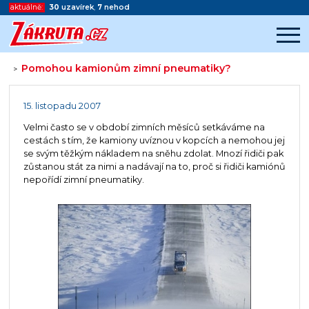
aktuálně:
30
uzavírek
,
7
nehod
Pomohou kamionům zimní pneumatiky?
>
Začátek reklamy
Konec reklamy
15. listopadu 2007
Velmi často se v období zimních měsíců setkáváme na
cestách s tím, že kamiony uvíznou v kopcích a nemohou jej
se svým těžkým nákladem na sněhu zdolat. Mnozí řidiči pak
zůstanou stát za nimi a nadávají na to, proč si řidiči kamiónů
nepořídí zimní pneumatiky.