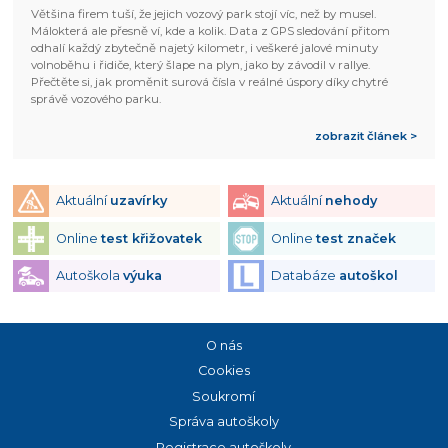
Většina firem tuší, že jejich vozový park stojí víc, než by musel.
Málokterá ale přesně ví, kde a kolik. Data z GPS sledování přitom
odhalí každý zbytečně najetý kilometr, i veškeré jalové minuty
volnoběhu i řidiče, který šlape na plyn, jako by závodil v rallye.
Přečtěte si, jak proměnit surová čísla v reálné úspory díky chytré
správě vozového parku.
zobrazit článek >
Aktuální
uzavírky
Aktuální
nehody
Online
test křižovatek
Online
test značek
Autoškola
výuka
Databáze
autoškol
O nás
Cookies
Soukromí
Správa autoškoly
Registrace autoškoly