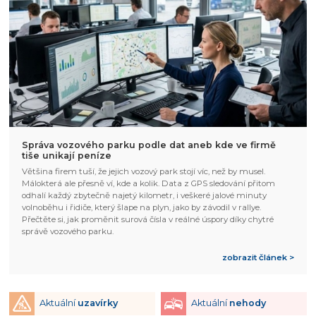
Správa vozového parku podle dat aneb kde ve firmě
tiše unikají peníze
Většina firem tuší, že jejich vozový park stojí víc, než by musel.
Málokterá ale přesně ví, kde a kolik. Data z GPS sledování přitom
odhalí každý zbytečně najetý kilometr, i veškeré jalové minuty
volnoběhu i řidiče, který šlape na plyn, jako by závodil v rallye.
Přečtěte si, jak proměnit surová čísla v reálné úspory díky chytré
správě vozového parku.
zobrazit článek >
Aktuální
uzavírky
Aktuální
nehody