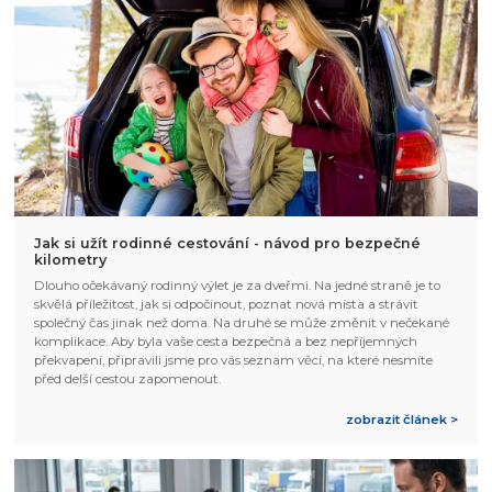
Jak si užít rodinné cestování - návod pro bezpečné
kilometry
Dlouho očekávaný rodinný výlet je za dveřmi. Na jedné straně je to
skvělá příležitost, jak si odpočinout, poznat nová místa a strávit
společný čas jinak než doma. Na druhé se může změnit v nečekané
komplikace. Aby byla vaše cesta bezpečná a bez nepříjemných
překvapení, připravili jsme pro vás seznam věcí, na které nesmíte
před delší cestou zapomenout.
zobrazit článek >