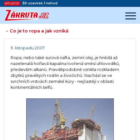
aktuálně:
30
uzavírek
,
1
nehod
Co je to ropa a jak vzniká
>
Začátek reklamy
Konec reklamy
9. listopadu 2007
Ropa, nebo také surová nafta, zemní olej, je hnědá až
nazelenalá hořlavá kapalina tvořená směsí uhlovodíků,
především alkanů. Pravděpodobně vznikla rozkladem
zbytků pravěkých rostlin a živočichů. Nachází se ve
svrchních vrstvách zemské kůry - nejčastěji v oblasti
kontinentálních šelfů.