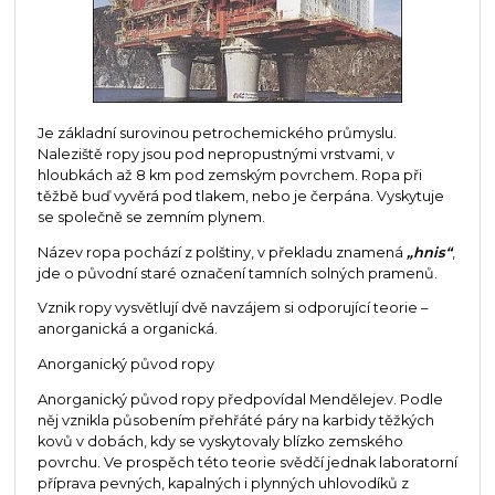
Je základní surovinou petrochemického průmyslu.
Naleziště ropy jsou pod nepropustnými vrstvami, v
hloubkách až 8 km pod zemským povrchem. Ropa při
těžbě buď vyvěrá pod tlakem, nebo je čerpána. Vyskytuje
se společně se zemním plynem.
Název ropa pochází z polštiny, v překladu znamená
„hnis“
,
jde o původní staré označení tamních solných pramenů.
Vznik ropy vysvětlují dvě navzájem si odporující teorie –
anorganická a organická.
Anorganický původ ropy
Anorganický původ ropy předpovídal Mendělejev. Podle
něj vznikla působením přehřáté páry na karbidy těžkých
kovů v dobách, kdy se vyskytovaly blízko zemského
povrchu. Ve prospěch této teorie svědčí jednak laboratorní
příprava pevných, kapalných i plynných uhlovodíků z