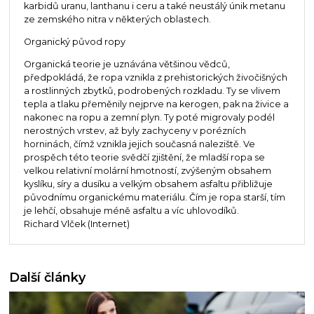
karbidů uranu, lanthanu i ceru a také neustálý únik metanu
ze zemského nitra v některých oblastech.
Organický původ ropy
Organická teorie je uznávána většinou vědců,
předpokládá, že ropa vznikla z prehistorických živočišných
a rostlinných zbytků, podrobených rozkladu. Ty se vlivem
tepla a tlaku přeměnily nejprve na kerogen, pak na živice a
nakonec na ropu a zemní plyn. Ty poté migrovaly podél
nerostných vrstev, až byly zachyceny v porézních
horninách, čímž vznikla jejich současná naleziště. Ve
prospěch této teorie svědčí zjištění, že mladší ropa se
velkou relativní molární hmotností, zvýšeným obsahem
kyslíku, síry a dusíku a velkým obsahem asfaltu přibližuje
původnímu organickému materiálu. Čím je ropa starší, tím
je lehčí, obsahuje méně asfaltu a víc uhlovodíků.
Richard Vlček (Internet)
Další články