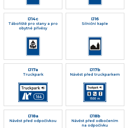
IJ14c
IJ16
Tábořiště pro stany a pro
Silniční kaple
obytné přívěsy
IJ17a
IJ17b
Truckpark
Návěst před truckparkem
IJ18a
IJ18b
Návěst před odpočívkou
Návěst před odbočením
na odpočívku