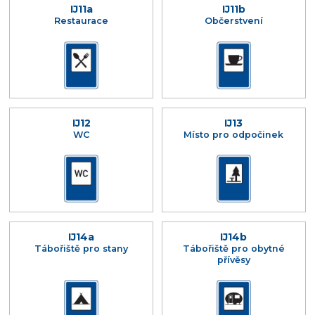
IJ11a
IJ11b
Restaurace
Občerstvení
IJ12
IJ13
WC
Místo pro odpočinek
IJ14a
IJ14b
Tábořiště pro stany
Tábořiště pro obytné
přívěsy