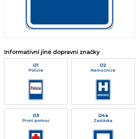
Informativní jiné dopravní značky
IJ1
IJ2
Policie
Nemocnice
IJ3
IJ4a
První pomoc
Zastávka