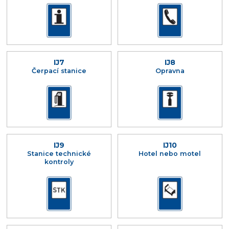
IJ7
IJ8
Čerpací stanice
Opravna
IJ9
IJ10
Stanice technické
Hotel nebo motel
kontroly