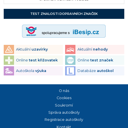
TEST ZNALOSTI DOPRAVNÍCH ZNAČEK
Aktuální
uzavírky
Aktuální
nehody
Online
test křižovatek
Online
test značek
Autoškola
výuka
Databáze
autoškol
O nás
Cookies
Soukromí
Správa autoškoly
Registrace autoškoly
Kontakt