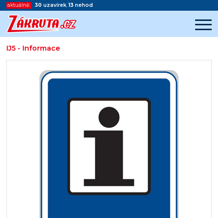
aktuálně:
30
uzavírek
,
13
nehod
IJ5 - Informace
Začátek reklamy
Konec reklamy