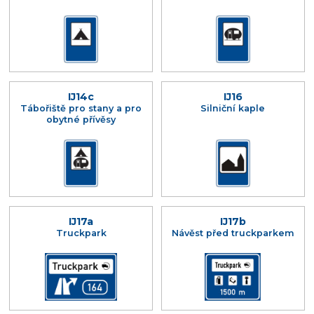
IJ14c
IJ16
Tábořiště pro stany a pro
Silniční kaple
obytné přívěsy
IJ17a
IJ17b
Truckpark
Návěst před truckparkem