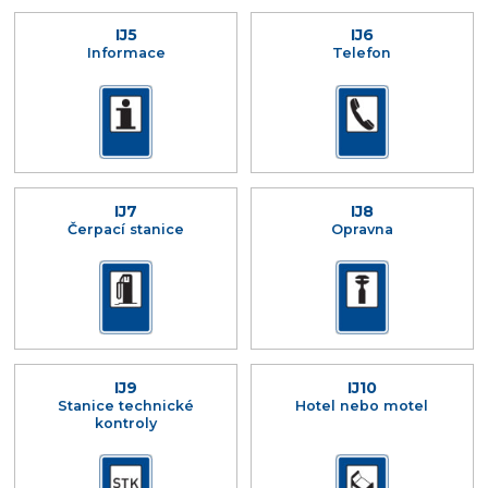
IJ5
IJ6
Informace
Telefon
IJ7
IJ8
Čerpací stanice
Opravna
IJ9
IJ10
Stanice technické
Hotel nebo motel
kontroly