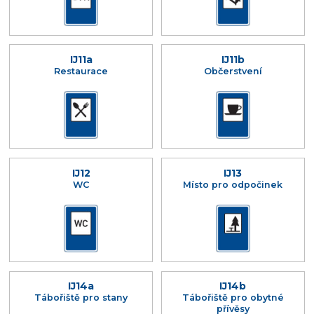
IJ11a
IJ11b
Restaurace
Občerstvení
IJ12
IJ13
WC
Místo pro odpočinek
IJ14a
IJ14b
Tábořiště pro stany
Tábořiště pro obytné
přívěsy