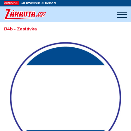
aktuálně:
30
uzavírek
,
21
nehod
IJ4b - Zastávka
Začátek reklamy
Konec reklamy