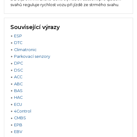
svahů reguluje rychlost vozu při jízdě ze strmého svahu.
Související výrazy
ESP
DTC
Climatronic
Parkovací senzory
DPC
DSC
ACC
ABC
BAS
HAC
ECU
4Control
CMBS
EPB
EBV