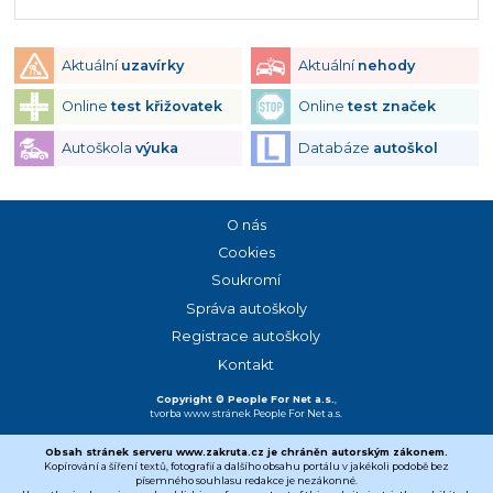
Aktuální
uzavírky
Aktuální
nehody
Online
test křižovatek
Online
test značek
Autoškola
výuka
Databáze
autoškol
O nás
Cookies
Soukromí
Správa autoškoly
Registrace autoškoly
Kontakt
Copyright © People For Net a.s.
,
tvorba www stránek
People For Net a.s.
Obsah stránek serveru www.zakruta.cz je chráněn autorským zákonem.
Kopírování a šíření textů, fotografií a dalšího obsahu portálu v jakékoli podobě bez
písemného souhlasu redakce je nezákonné.