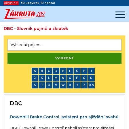
aktuálně:
30
uzavírek
,
10
nehod
DBC - Slovník pojmů a zkratek
Začátek reklamy
Konec reklamy
A
B
C
D
E
F
G
H
I
J
K
L
M
N
O
P
Q
R
S
T
U
V
W
X
Y
Z
0-9
DBC
Downhill Brake Control, asistent pro sjíždění svahů
DBC (Downhill Brake Control) neboli asistent pro sjíždění