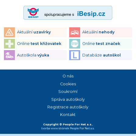
Aktuální
uzavírky
Aktuální
nehody
Online
test křižovatek
Online
test značek
Autoškola
výuka
Databáze
autoškol
O nás
Cookies
Soukromí
Správa autoškoly
Registrace autoškoly
Kontakt
Copyright © People For Net a.s.
,
tvorba www stránek
People For Net a.s.