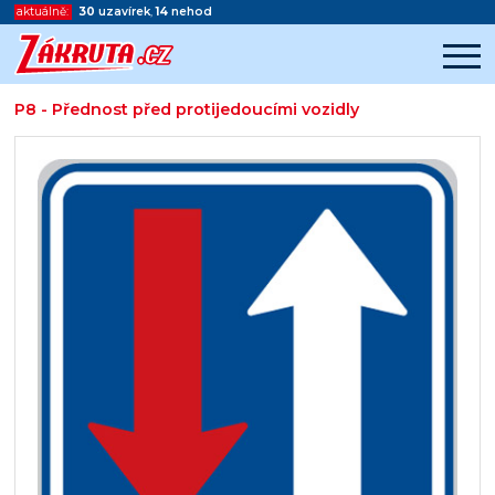
aktuálně:
30
uzavírek
,
14
nehod
P8 - Přednost před protijedoucími vozidly
Začátek reklamy
Konec reklamy