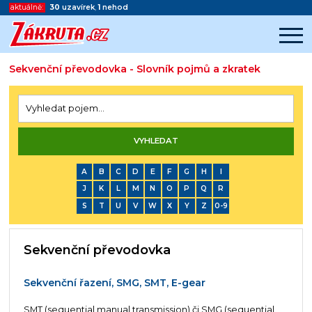
aktuálně:
30
uzavírek
,
1
nehod
Sekvenční převodovka - Slovník pojmů a zkratek
Začátek reklamy
Konec reklamy
A
B
C
D
E
F
G
H
I
J
K
L
M
N
O
P
Q
R
S
T
U
V
W
X
Y
Z
0-9
Sekvenční převodovka
Sekvenční řazení, SMG, SMT, E-gear
SMT (sequential manual transmission) či SMG (sequential