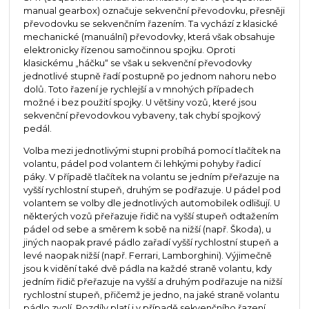
manual gearbox) označuje sekvenční převodovku, přesněji
převodovku se sekvenčním řazením. Ta vychází z klasické
mechanické (manuální) převodovky, která však obsahuje
elektronicky řízenou samočinnou spojku. Oproti
klasickému „háčku“ se však u sekvenční převodovky
jednotlivé stupně řadí postupně po jednom nahoru nebo
dolů. Toto řazení je rychlejší a v mnohých případech
možné i bez použití spojky. U většiny vozů, které jsou
sekvenční převodovkou vybaveny, tak chybí spojkový
pedál.
Volba mezi jednotlivými stupni probíhá pomocí tlačítek na
volantu, pádel pod volantem či lehkými pohyby řadicí
páky. V případě tlačítek na volantu se jedním přeřazuje na
vyšší rychlostní stupeň, druhým se podřazuje. U pádel pod
volantem se volby dle jednotlivých automobilek odlišují. U
některých vozů přeřazuje řidič na vyšší stupeň odtažením
pádel od sebe a směrem k sobě na nižší (např. Škoda), u
jiných naopak pravé pádlo zařadí vyšší rychlostní stupeň a
levé naopak nižší (např. Ferrari, Lamborghini). Výjimečně
jsou k vidění také dvě pádla na každé straně volantu, kdy
jedním řidič přeřazuje na vyšší a druhým podřazuje na nižší
rychlostní stupeň, přičemž je jedno, na jaké straně volantu
pádlo zvolí. Rozdíly platí i v případě sekvenčního řazení