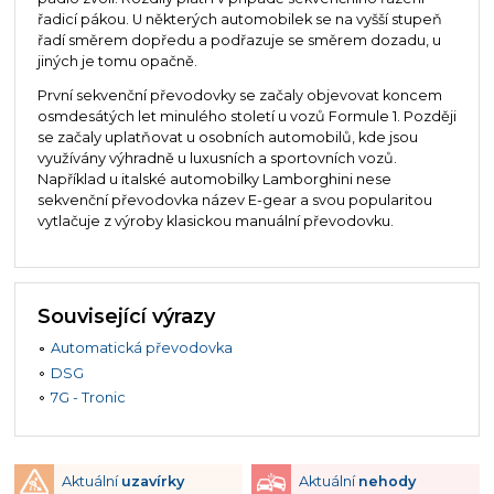
řadicí pákou. U některých automobilek se na vyšší stupeň
řadí směrem dopředu a podřazuje se směrem dozadu, u
jiných je tomu opačně.
První sekvenční převodovky se začaly objevovat koncem
osmdesátých let minulého století u vozů Formule 1. Později
se začaly uplatňovat u osobních automobilů, kde jsou
využívány výhradně u luxusních a sportovních vozů.
Například u italské automobilky Lamborghini nese
sekvenční převodovka název E-gear a svou popularitou
vytlačuje z výroby klasickou manuální převodovku.
Související výrazy
Automatická převodovka
DSG
7G - Tronic
Aktuální
uzavírky
Aktuální
nehody