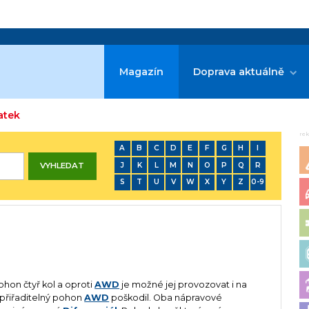
Magazín
Doprava aktuálně
atek
re
A
B
C
D
E
F
G
H
I
J
K
L
M
N
O
P
Q
R
S
T
U
V
W
X
Y
Z
0-9
hon čtyř kol a oproti
AWD
je možné jej provozovat i na
přiřaditelný pohon
AWD
poškodil. Oba nápravové