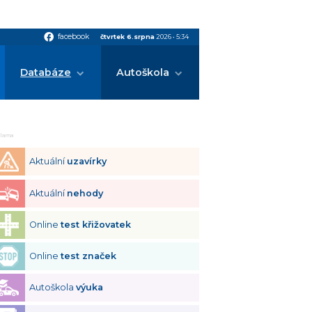
facebook
facebook
čtvrtek 6.srpna
2026
•
5:34
Databáze
Autoškola
klama
Aktuální
uzavírky
Aktuální
nehody
Online
test křižovatek
Online
test značek
Autoškola
výuka