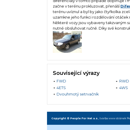
diferenciály v tomto případě doplňuje i
začne v terénu prokluzovat, přenáší
Dife
terénu uvíznul a byl by jako čtyřkolka zce
uzamkne jeho funkci rozdělování otáček n
Některé vozy jsou vybaveny takzvaným 
nutné obsluhovat ručně. Díky své konstruk
Související výrazy
FWD
RWD
4ETS
4WS
Dvouhmotý setrvačník
Copyright © People For Net a.s.
,
tvorba www stránek
Pe