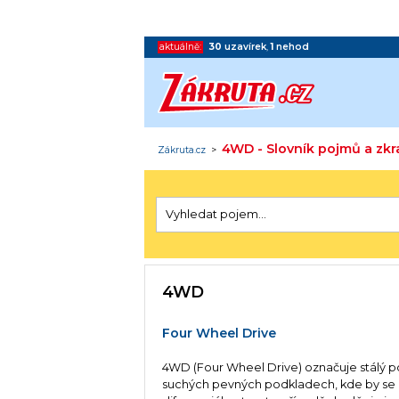
aktuálně:
30
uzavírek
,
1
nehod
4WD - Slovník pojmů a zkr
Zákruta.cz
>
4WD
Four Wheel Drive
4WD (Four Wheel Drive) označuje stálý po
suchých pevných podkladech, kde by se 