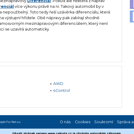
 mezinápravový
Diferenciál
. Pokud ale některá z náprav
renciál
více výkonu právě na ni. Takový automobil by v
la nepoužitelný. Toto tedy řeší uzávěrka diferenciálu, která
a výstupní hřídele. Obě nápravy pak zabírají shodně.
samosvorným mezinápravovým diferenciálem, který není
ci se uzavírá automaticky.
AWD
4Control
O nás
Cookies
Soukromí
Správa a
ople For Net a.s.
Obsah stránek serveru www.zakruta.cz je chráněn autorským zákonem.