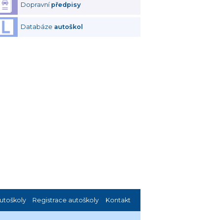
Dopravní
předpisy
Databáze
autoškol
utoškoly
Registrace autoškoly
Kontakt