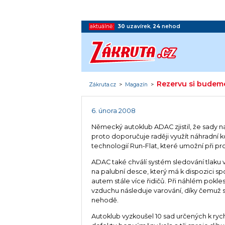
aktuálně:
30
uzavírek
,
24
nehod
Rezervu si budeme
Zákruta.cz
>
Magazín
>
6. února 2008
Německý autoklub ADAC zjistil, že sady n
proto doporučuje raději využít náhradní k
technologií Run-Flat, které umožní při p
ADAC také chválí systém sledování tlaku 
na palubní desce, který má k dispozici s
autem stále více řidičů. Při náhlém pokles
vzduchu následuje varování, díky čemuž s
nehodě.
Autoklub vyzkoušel 10 sad určených k ryc