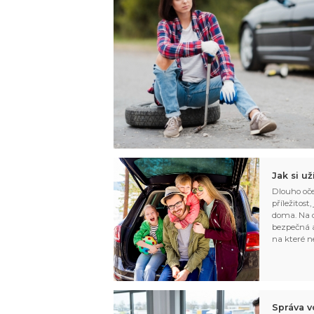
Jak si u
Dlouho oče
příležitost
doma. Na d
bezpečná a
na které n
Správa v