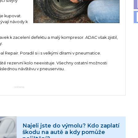
ící stejný
je kupovat.
ývají návody k
ravek k zacelení defektu a malý kompresor. ADAC však zjistil,
y.
Repair. Poradil si i s velkými dírami v pneumatice.
páté rezervní kolo neexistuje. Všechny ostatní možnosti
následnou návštěvu v pneuservisu.
reklama
Najeli jste do výmolu? Kdo zaplatí
škodu na autě a kdy pomůže