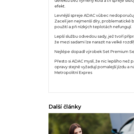
defektu bez výměny kola a tři spreje slibuj
efekt.
Levnější spreje ADAC vůbec nedoporuču
Zacelí jen nejmenší díry, problematické b
použití a při nízkých teplotách nefungují.
Lepší službu odvedou sady, jež tvoří příp
že mezi sadami lze narazit na velké rozdíl
Nejlépe dopadl výrobek Set Premium Seal 
Přesto si ADAC myslí, že nic lepšího než 
opravy stejně vyžadují pomalejší jízdu a 
Metropolitní Expres
Další články