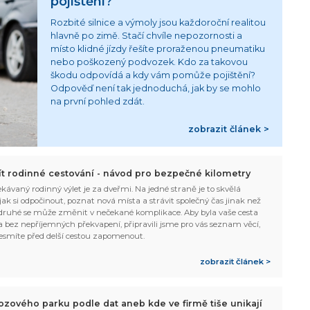
pojištění?
Rozbité silnice a výmoly jsou každoroční realitou
hlavně po zimě. Stačí chvíle nepozornosti a
místo klidné jízdy řešíte proraženou pneumatiku
nebo poškozený podvozek. Kdo za takovou
škodu odpovídá a kdy vám pomůže pojištění?
Odpověď není tak jednoduchá, jak by se mohlo
na první pohled zdát.
zobrazit článek >
žít rodinné cestování - návod pro bezpečné kilometry
kávaný rodinný výlet je za dveřmi. Na jedné straně je to skvělá
, jak si odpočinout, poznat nová místa a strávit společný čas jinak než
ruhé se může změnit v nečekané komplikace. Aby byla vaše cesta
 bez nepříjemných překvapení, připravili jsme pro vás seznam věcí,
esmíte před delší cestou zapomenout.
zobrazit článek >
ozového parku podle dat aneb kde ve firmě tiše unikají