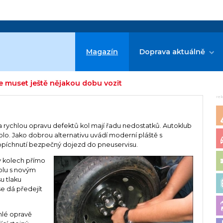
Magazín
Doprava aktuálně
 muset ještě nějakou dobu vozit
re
a rychlou opravu defektů kol mají řadu nedostatků. Autoklub
olo. Jako dobrou alternativu uvádí moderní pláště s
ropíchnutí bezpečný dojezd do pneuservisu.
v kolech přímo
polu s novým
u tlaku
e dá předejít
hlé opravě