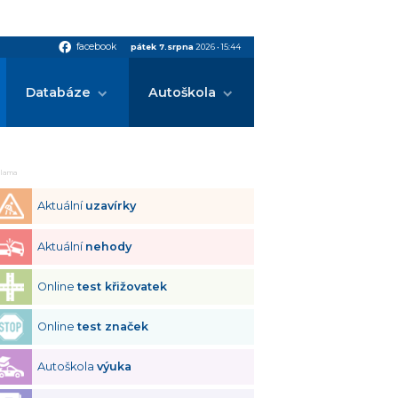
facebook
facebook
pátek 7.srpna
2026
•
15:44
Databáze
Autoškola
klama
Aktuální
uzavírky
Aktuální
nehody
Online
test křižovatek
Online
test značek
Autoškola
výuka