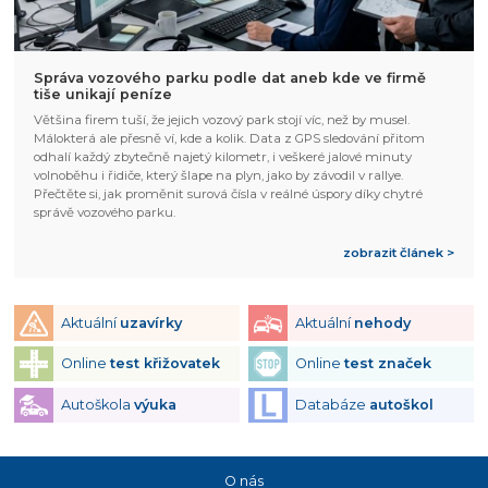
Správa vozového parku podle dat aneb kde ve firmě
tiše unikají peníze
Většina firem tuší, že jejich vozový park stojí víc, než by musel.
Málokterá ale přesně ví, kde a kolik. Data z GPS sledování přitom
odhalí každý zbytečně najetý kilometr, i veškeré jalové minuty
volnoběhu i řidiče, který šlape na plyn, jako by závodil v rallye.
Přečtěte si, jak proměnit surová čísla v reálné úspory díky chytré
správě vozového parku.
zobrazit článek >
Aktuální
uzavírky
Aktuální
nehody
Online
test křižovatek
Online
test značek
Autoškola
výuka
Databáze
autoškol
O nás