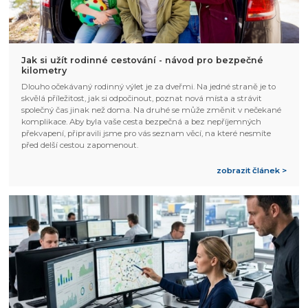
Jak si užít rodinné cestování - návod pro bezpečné
kilometry
Dlouho očekávaný rodinný výlet je za dveřmi. Na jedné straně je to
skvělá příležitost, jak si odpočinout, poznat nová místa a strávit
společný čas jinak než doma. Na druhé se může změnit v nečekané
komplikace. Aby byla vaše cesta bezpečná a bez nepříjemných
překvapení, připravili jsme pro vás seznam věcí, na které nesmíte
před delší cestou zapomenout.
zobrazit článek >