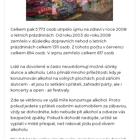
Celkem pak 5 773 osob utrpělo újmu na zdraví v roce 2008
o letních prázdninách. Od roku 2003 do roku 2008
zemřelo v důsledku dopravních nehod o letních
prázdninách celkem 1311 osob. Z tohoto počtu v červenci
celkem 694 osob. V srpnu zemřelo celkem 617 osob.
Lidé na dovolené si často neuvědomují možné účinky
slunce a alkoholu. Léto přináší mnoho příležitostí, kdy je
konzumován alkohol na volných plochách, pod zářícím
sluncem - ať jsou to setkání s přáteli, zahradní párty, ale i
koncerty a open - air festivaly.
Zde se většinou ve vyšší míře konzumuje alkohol. Proto
pokud jedete s přáteli osobním automobilem za zábavou,
vždy se dohodněte, kdo nebude pít alkohol a odveze vás
bezpečně zpátky. Pokud k dohodě nedojde, určitě se
vyplatí v místě přespat, než riskovat jízdu pod vlivem
alkoholu.