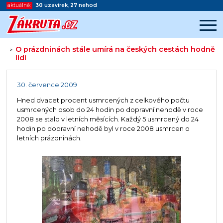
aktuálně:
30
uzavírek
,
27
nehod
O prázdninách stále umírá na českých cestách hodně
>
lidí
Začátek reklamy
Konec reklamy
30. července 2009
Hned dvacet procent usmrcených z celkového počtu
usmrcených osob do 24 hodin po dopravní nehodě v roce
2008 se stalo v letních měsících. Každý 5 usmrcený do 24
hodin po dopravní nehodě byl v roce 2008 usmrcen o
letních prázdninách.