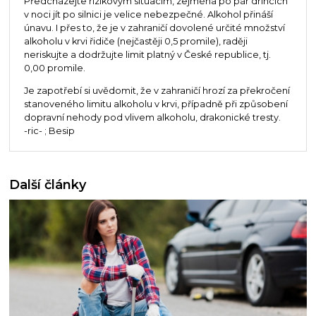
Předcházejte rizikovým situacím, zejména po pár drincích
v noci jít po silnici je velice nebezpečné. Alkohol přináší
únavu. I přes to, že je v zahraničí dovolené určité množství
alkoholu v krvi řidiče (nejčastěji 0,5 promile), raději
neriskujte a dodržujte limit platný v České republice, tj.
0,00 promile.
Je zapotřebí si uvědomit, že v zahraničí hrozí za překročení
stanoveného limitu alkoholu v krvi, případně při způsobení
dopravní nehody pod vlivem alkoholu, drakonické tresty.
-ric- ; Besip
Další články