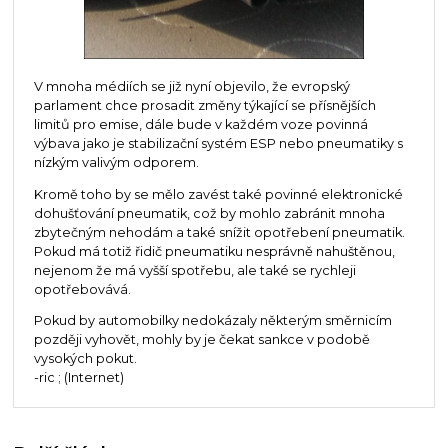
V mnoha médiích se již nyní objevilo, že evropský
parlament chce prosadit změny týkající se přísnějších
limitů pro emise, dále bude v každém voze povinná
výbava jako je stabilizační systém ESP nebo pneumatiky s
nízkým valivým odporem.
Kromě toho by se mělo zavést také povinné elektronické
dohušťování pneumatik, což by mohlo zabránit mnoha
zbytečným nehodám a také snížit opotřebení pneumatik.
Pokud má totiž řidič pneumatiku nesprávně nahuštěnou,
nejenom že má vyšší spotřebu, ale také se rychleji
opotřebovává.
Pokud by automobilky nedokázaly některým směrnicím
později vyhovět, mohly by je čekat sankce v podobě
vysokých pokut.
-ric ; (Internet)