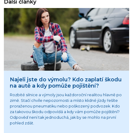
Další články
Najeli jste do výmolu? Kdo zaplatí škodu
na autě a kdy pomůže pojištění?
Rozbité silnice a výmoly jsou každoroční realitou hlavně po
zimě. Stačí chvíle nepozornosti a místo klidné jízdy řešíte
proraženou pneumatiku nebo poškozený podvozek. Kdo
za takovou škodu odpovídá a kdy vám pomůže pojištění?
Odpověď není tak jednoduchá, jak by se mohlo na první
pohled zdát.