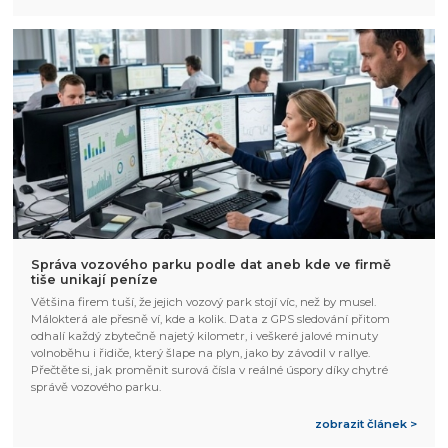
Správa vozového parku podle dat aneb kde ve firmě
tiše unikají peníze
Většina firem tuší, že jejich vozový park stojí víc, než by musel.
Málokterá ale přesně ví, kde a kolik. Data z GPS sledování přitom
odhalí každý zbytečně najetý kilometr, i veškeré jalové minuty
volnoběhu i řidiče, který šlape na plyn, jako by závodil v rallye.
Přečtěte si, jak proměnit surová čísla v reálné úspory díky chytré
správě vozového parku.
zobrazit článek >