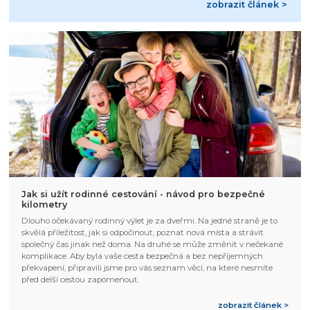
zobrazit článek >
Jak si užít rodinné cestování - návod pro bezpečné
kilometry
Dlouho očekávaný rodinný výlet je za dveřmi. Na jedné straně je to
skvělá příležitost, jak si odpočinout, poznat nová místa a strávit
společný čas jinak než doma. Na druhé se může změnit v nečekané
komplikace. Aby byla vaše cesta bezpečná a bez nepříjemných
překvapení, připravili jsme pro vás seznam věcí, na které nesmíte
před delší cestou zapomenout.
zobrazit článek >