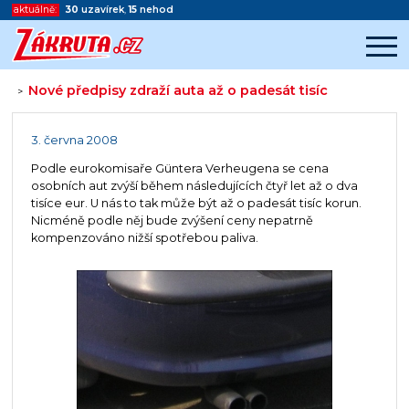
aktuálně:
30
uzavírek
,
15
nehod
Nové předpisy zdraží auta až o padesát tisíc
>
Začátek reklamy
Konec reklamy
3. června 2008
Podle eurokomisaře Güntera Verheugena se cena
osobních aut zvýší během následujících čtyř let až o dva
tisíce eur. U nás to tak může být až o padesát tisíc korun.
Nicméně podle něj bude zvýšení ceny nepatrně
kompenzováno nižší spotřebou paliva.