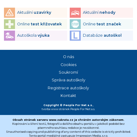
Aktuální
uzavírky
Aktuální
nehody
Online
test křižovatek
Online
test značek
Autoškola
výuka
Databáze
autoškol
O nás
Cookies
Soukromí
Správa autoškoly
Registrace autoškoly
Kontakt
Copyright © People For Net a.s.
,
tvorba www stránek
People For Net a.s.
Obsah stránek serveru www.zakruta.cz je chráněn autorským zákonem.
Kopírování a šíření textů, fotografií a dalšího obsahu portálu v jakékoli podobě bez
písemného souhlasu redakce je nezákonné.
Unauthorised copying and publishing of any content of this website is strictly prohibited.
Tento portál mediálně zastupuje Impression Media, s.r.o.