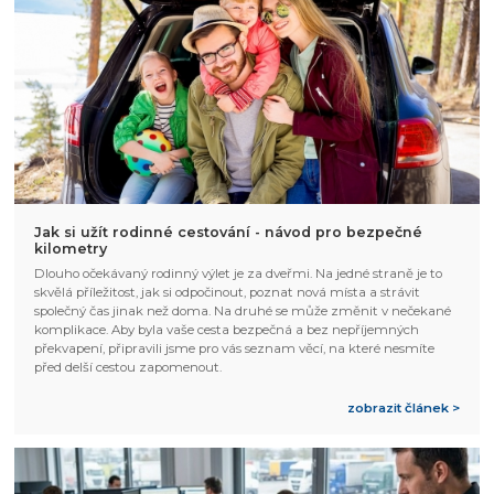
Jak si užít rodinné cestování - návod pro bezpečné
kilometry
Dlouho očekávaný rodinný výlet je za dveřmi. Na jedné straně je to
skvělá příležitost, jak si odpočinout, poznat nová místa a strávit
společný čas jinak než doma. Na druhé se může změnit v nečekané
komplikace. Aby byla vaše cesta bezpečná a bez nepříjemných
překvapení, připravili jsme pro vás seznam věcí, na které nesmíte
před delší cestou zapomenout.
zobrazit článek >