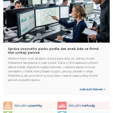
Správa vozového parku podle dat aneb kde ve firmě
tiše unikají peníze
Většina firem tuší, že jejich vozový park stojí víc, než by musel.
Málokterá ale přesně ví, kde a kolik. Data z GPS sledování přitom
odhalí každý zbytečně najetý kilometr, i veškeré jalové minuty
volnoběhu i řidiče, který šlape na plyn, jako by závodil v rallye.
Přečtěte si, jak proměnit surová čísla v reálné úspory díky chytré
správě vozového parku.
zobrazit článek >
Aktuální
uzavírky
Aktuální
nehody