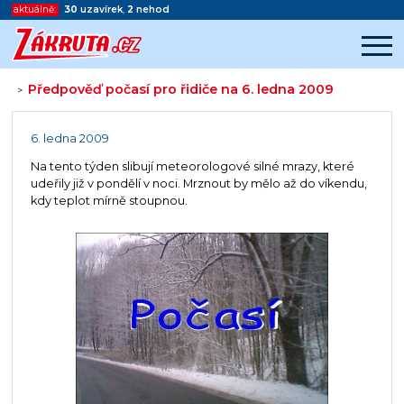
aktuálně:
30
uzavírek
,
2
nehod
Předpověď počasí pro řidiče na 6. ledna 2009
>
Začátek reklamy
Konec reklamy
6. ledna 2009
Na tento týden slibují meteorologové silné mrazy, které
udeřily již v pondělí v noci. Mrznout by mělo až do víkendu,
kdy teplot mírně stoupnou.