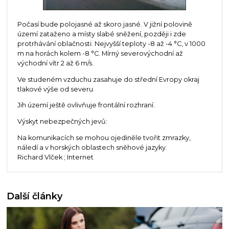
Počasí bude polojasné až skoro jasné. V jižní polovině
území zataženo a místy slabé sněžení, později i zde
protrhávání oblačnosti. Nejvyšší teploty -8 až -4 °C, v 1000
m na horách kolem -8 °C. Mírný severovýchodní až
východní vítr 2 až 6 m/s.
Ve studeném vzduchu zasahuje do střední Evropy okraj
tlakové výše od severu.
Jih území ještě ovlivňuje frontální rozhraní.
Výskyt nebezpečných jevů:
Na komunikacích se mohou ojediněle tvořit zmrazky,
náledí a v horských oblastech sněhové jazyky.
Richard Vlček ; Internet
Další články