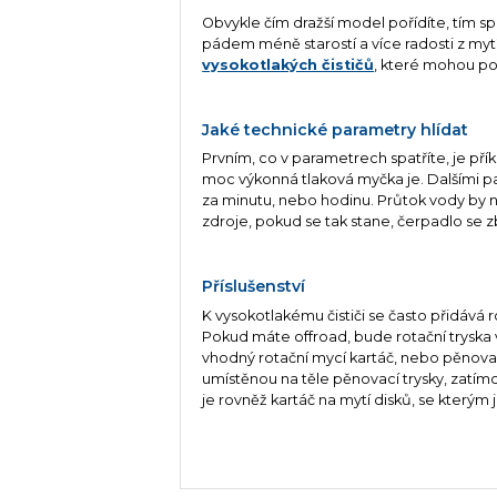
Obvykle čím dražší model pořídíte, tím spo
pádem méně starostí a více radosti z myt
vysokotlakých čističů
, které mohou p
Jaké technické parametry hlídat
Prvním, co v parametrech spatříte, je příko
moc výkonná tlaková myčka je. Dalšími pa
za minutu, nebo hodinu. Průtok vody by n
zdroje, pokud se tak stane, čerpadlo se 
Příslušenství
K vysokotlakému čističi se často přidává r
Pokud máte offroad, bude rotační tryska
vhodný rotační mycí kartáč, nebo pěnova
umístěnou na těle pěnovací trysky, zatímc
je rovněž kartáč na mytí disků, se kterým j