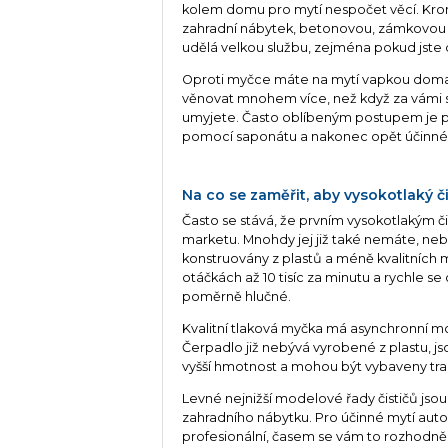
kolem domu pro mytí nespočet věcí. Kromě 
zahradní nábytek, betonovou, zámkovou 
udělá velkou službu, zejména pokud jste 
Oproti myčce máte na mytí vapkou doma s
věnovat mnohem více, než když za vámi stoj
umyjete. Často oblíbeným postupem je př
pomocí saponátu a nakonec opět účinné 
Na co se zaměřit, aby vysokotlaký či
Často se stává, že prvním vysokotlakým
marketu. Mnohdy jej již také nemáte, ne
konstruovány z plastů a méně kvalitních m
otáčkách až 10 tisíc za minutu a rychle s
poměrně hlučné.
Kvalitní tlaková myčka má asynchronní mo
Čerpadlo již nebývá vyrobené z plastu, j
vyšší hmotnost a mohou být vybaveny tra
Levné nejnižší modelové řady čističů jso
zahradního nábytku. Pro účinné mytí automo
profesionální, časem se vám to rozhodně 