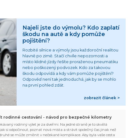
Najeli jste do výmolu? Kdo zaplatí
škodu na autě a kdy pomůže
pojištění?
Rozbité silnice a výmoly jsou každoroční realitou
hlavně po zimě. Stačí chvíle nepozornosti a
místo klidné jízdy řešíte proraženou pneumatiku
nebo poškozený podvozek. Kdo za takovou
škodu odpovídá a kdy vám pomůže pojištění?
Odpověď není tak jednoduchá, jak by se mohlo
na první pohled zdát.
zobrazit článek >
žít rodinné cestování - návod pro bezpečné kilometry
kávaný rodinný výlet je za dveřmi. Na jedné straně je to skvělá
, jak si odpočinout, poznat nová místa a strávit společný čas jinak než
ruhé se může změnit v nečekané komplikace. Aby byla vaše cesta