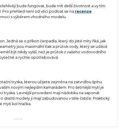
lehlivěji bude fungovat, bude mít delší životnost a vy tím
í. Pro přehled není od věci podívat se na
recenze
omoci s výběrem vhodného modelu.
n. Jedná se o příkon čerpadla, který do jisté míry říká, jak
rametry jsou maximální tlak a průtok vody, který se udává
eměl být nikdy vyšší, než je průtok z vašeho vodovodního
zbytečně a rychle opotřebovává.
otační tryska, kterou užijete zejména na zatvrdlou špínu.
 vaším novým nejlepším kamarádem. Pro šetrnější mytí je
cí tryska. Levnější provedení mají nádobku na saponát
o dražší modely ji mají zabudovanou v těle čističe. Praktický
e mytí kol hračka.
reklama