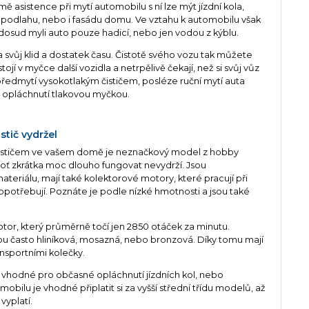
asistence při mytí automobilu s ní lze mýt jízdní kola,
podlahu, nebo i fasádu domu. Ve vztahu k automobilu však
dosud myli auto pouze hadicí, nebo jen vodou z kýblu.
vůj klid a dostatek času. Čistotě svého vozu tak můžete
í v myčce další vozidla a netrpělivě čekají, než si svůj vůz
edmytí vysokotlakým čističem, posléze ruční mytí auta
opláchnutí tlakovou myčkou.
stič vydržel
 čističem ve vašem domě je neznačkový model z hobby
boť zkrátka moc dlouho fungovat nevydrží. Jsou
ateriálu, mají také kolektorové motory, které pracují při
e opotřebují. Poznáte je podle nízké hmotnosti a jsou také
tor, který průměrně točí jen 2850 otáček za minutu.
sou často hliníková, mosazná, nebo bronzová. Díky tomu mají
nsportními kolečky.
u vhodné pro občasné opláchnutí jízdních kol, nebo
bilu je vhodné připlatit si za vyšší střední třídu modelů, až
vyplatí.