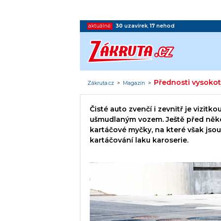
aktuálně:
30
uzavírek
,
17
nehod
Přednosti vysokot
Zákruta.cz
>
Magazín
>
Čisté auto zvenčí i zevnitř je vizitko
ušmudlaným vozem. Ještě před někol
kartáčové myčky, na které však jso
kartáčování laku karoserie.