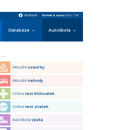
facebook
facebook
čtvrtek 6.srpna
2026
•
7:50
Databáze
Autoškola
klama
Aktuální
uzavírky
Aktuální
nehody
Online
test křižovatek
Online
test značek
Autoškola
výuka