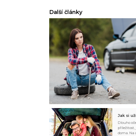
Další články
Jak si u
Dlouho oče
příležitost
doma. Na d