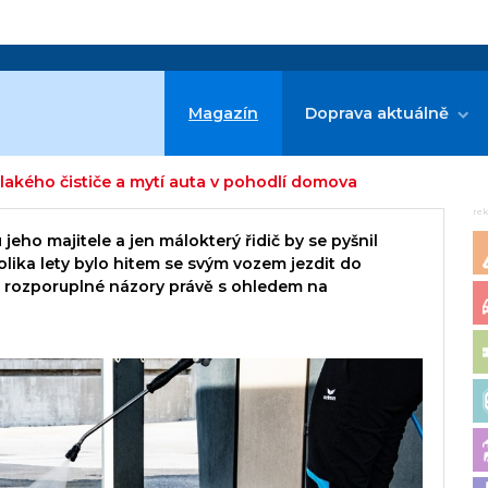
Magazín
Doprava aktuálně
lakého čističe a mytí auta v pohodlí domova
re
u jeho majitele a jen málokterý řidič by se pyšnil
ika lety bylo hitem se svým vozem jezdit do
u rozporuplné názory právě s ohledem na