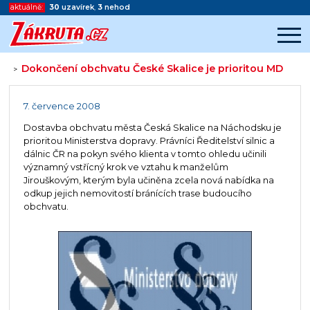
aktuálně:
30
uzavírek
,
3
nehod
Dokončení obchvatu České Skalice je prioritou MD
>
Začátek reklamy
Konec reklamy
7. července 2008
Dostavba obchvatu města Česká Skalice na Náchodsku je
prioritou Ministerstva dopravy. Právníci Ředitelství silnic a
dálnic ČR na pokyn svého klienta v tomto ohledu učinili
významný vstřícný krok ve vztahu k manželům
Jirouškovým, kterým byla učiněna zcela nová nabídka na
odkup jejich nemovitostí bránících trase budoucího
obchvatu.