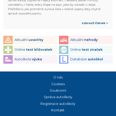
odhalí každý zbytečně najetý kilometr, i veškeré jalové minuty
volnoběhu i řidiče, který šlape na plyn, jako by závodil v rallye.
Přečtěte si, jak proměnit surová čísla v reálné úspory díky chytré
správě vozového parku.
zobrazit článek >
Aktuální
uzavírky
Aktuální
nehody
Online
test křižovatek
Online
test značek
Autoškola
výuka
Databáze
autoškol
O nás
Cookies
Soukromí
Správa autoškoly
Registrace autoškoly
Kontakt