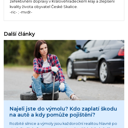
zefektivnění dopravy v Královéhradeckém kraji a zlepšení
kvality života obyvatel České Skalice.
-ric- ; -mvdr-
Další články
Najeli jste do výmolu? Kdo zaplatí škodu
na autě a kdy pomůže pojištění?
Rozbité silnice a výmoly jsou každoroční realitou hlavně po