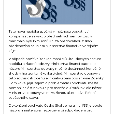
Tato nová nabídka spočívá v možnosti poskytnutí
kompenzace za výkup předmětných nemovitostí v
maximální výši 15 milionů Kč, za předpokladu získání
předchozího souhlasu Ministerstva financí ve veřejném
zájmu.
V případě pozitivní reakce manželů Jirouškových na tuto
nabídku a kladné odezvy Ministertva financí bude dle
názoru Ministerstva dopravy možné dosáhnout konečné
shody v horizontu několika týdnů. Ministerstvo dopravy v
této souvislosti oceňuje iniciativu paní poslankyně Zdeňky
Horníkové, jejíž zájem o problematiku obchvatu města
pomohl nalézt novou a pro manžele Jirouškovi dle názoru
Ministertva dopravy velmi vstřícnou alternativu řešení
současného stavu.
Dokončení obchvatu České Skalice na silnici I/33 je podle
názoru ministerstva nezbytným předpokladem pro