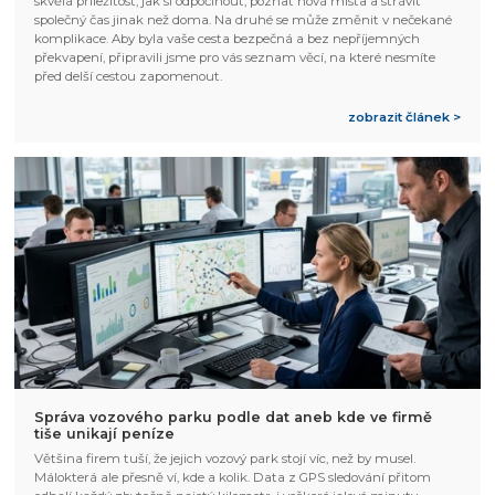
skvělá příležitost, jak si odpočinout, poznat nová místa a strávit
společný čas jinak než doma. Na druhé se může změnit v nečekané
komplikace. Aby byla vaše cesta bezpečná a bez nepříjemných
překvapení, připravili jsme pro vás seznam věcí, na které nesmíte
před delší cestou zapomenout.
zobrazit článek >
Správa vozového parku podle dat aneb kde ve firmě
tiše unikají peníze
Většina firem tuší, že jejich vozový park stojí víc, než by musel.
Málokterá ale přesně ví, kde a kolik. Data z GPS sledování přitom