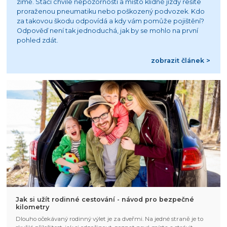
zimě. Stačí chvíle nepozornosti a místo klidné jízdy řešíte
proraženou pneumatiku nebo poškozený podvozek. Kdo
za takovou škodu odpovídá a kdy vám pomůže pojištění?
Odpověď není tak jednoduchá, jak by se mohlo na první
pohled zdát.
zobrazit článek >
Jak si užít rodinné cestování - návod pro bezpečné
kilometry
Dlouho očekávaný rodinný výlet je za dveřmi. Na jedné straně je to