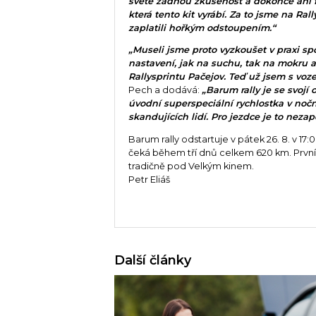
světě žádnou zkušenost a dokonce ani fi
která tento kit vyrábí. Za to jsme na Ra
zaplatili hořkým odstoupením.“
„Museli jsme proto vyzkoušet v praxi sp
nastavení, jak na suchu, tak na mokru a
Rallysprintu Pačejov. Teď už jsem s vo
Pech a dodává:
„Barum rally je se svojí
úvodní superspeciální rychlostka v nočníc
skandujících lidí. Pro jezdce je to neza
Barum rally odstartuje v pátek 26. 8. v 1
čeká během tří dnů celkem 620 km. První v
tradičně pod Velkým kinem.
Petr Eliáš
Další články