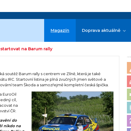
Magazín
Doprava aktuálně
startovat na Barum rally
re
ská soutěž Barum rally s centrem ve Zlíně, která je také
tu IRC. Startovní listina je plná zvučných jmen světové a
 tovární team Škoda a samozřejmě kompletní česká špička.
a EuroOil
ediný cíl,
racovat na
vství ČR.
tavění do
ěl nikdo na