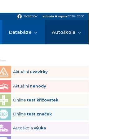
facebook
facebook
sobota 8.srpna
2026
•
20:30
Databáze
Autoškola
klama
Aktuální
uzavírky
Aktuální
nehody
Online
test křižovatek
Online
test značek
Autoškola
výuka