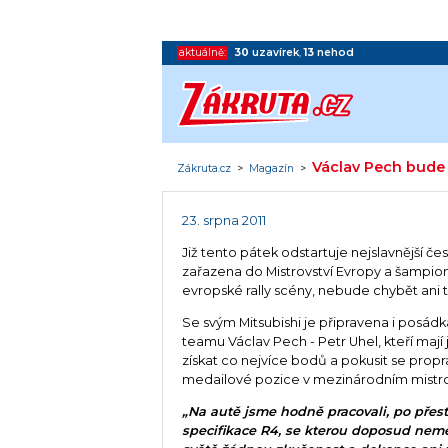
aktuálně:
30
uzavírek
,
13
nehod
Václav Pech bude 
Zákruta.cz
>
Magazín
>
23. srpna 2011
Již tento pátek odstartuje nejslavnější če
zařazena do Mistrovství Evropy a šampioná
evropské rally scény, nebude chybět ani
Se svým Mitsubishi je připravena i posádk
teamu Václav Pech - Petr Uhel, kteří mají j
získat co nejvíce bodů a pokusit se prop
medailové pozice v mezinárodním mistro
„Na autě jsme hodně pracovali, po přes
specifikace R4, se kterou doposud nem