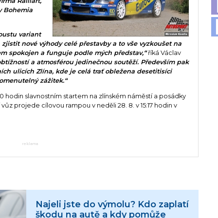
rma Ralliart,
lly Bohemia
oustu variant
 zjistit nové výhody celé přestavby a to vše vyzkoušet na
zem spokojen a funguje podle mých představ,“
říká Václav
 obtížností a atmosférou jedinečnou soutěží. Především pak
h ulicích Zlína, kde je celá trať obležena desetitisíci
pomenutelný zážitek.“
7:00 hodin slavnostním startem na zlínském náměstí a posádky
ůz projede cílovou rampou v neděli 28. 8. v 15:17 hodin v
reklama
Najeli jste do výmolu? Kdo zaplatí
škodu na autě a kdy pomůže