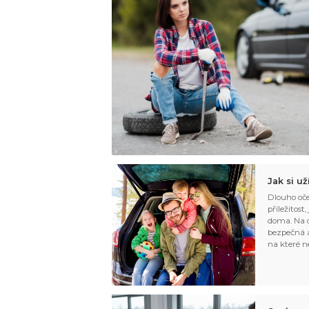
Jak si u
Dlouho oče
příležitost
doma. Na d
bezpečná a
na které n