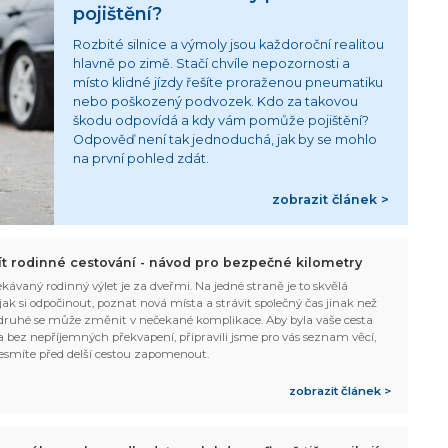
pojištění?
Rozbité silnice a výmoly jsou každoroční realitou
hlavně po zimě. Stačí chvíle nepozornosti a
místo klidné jízdy řešíte proraženou pneumatiku
nebo poškozený podvozek. Kdo za takovou
škodu odpovídá a kdy vám pomůže pojištění?
Odpověď není tak jednoduchá, jak by se mohlo
na první pohled zdát.
zobrazit článek >
žít rodinné cestování - návod pro bezpečné kilometry
kávaný rodinný výlet je za dveřmi. Na jedné straně je to skvělá
, jak si odpočinout, poznat nová místa a strávit společný čas jinak než
ruhé se může změnit v nečekané komplikace. Aby byla vaše cesta
 bez nepříjemných překvapení, připravili jsme pro vás seznam věcí,
esmíte před delší cestou zapomenout.
zobrazit článek >