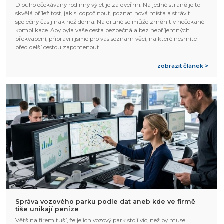
Dlouho očekávaný rodinný výlet je za dveřmi. Na jedné straně je to
skvělá příležitost, jak si odpočinout, poznat nová místa a strávit
společný čas jinak než doma. Na druhé se může změnit v nečekané
komplikace. Aby byla vaše cesta bezpečná a bez nepříjemných
překvapení, připravili jsme pro vás seznam věcí, na které nesmíte
před delší cestou zapomenout.
zobrazit článek >
Správa vozového parku podle dat aneb kde ve firmě
tiše unikají peníze
Většina firem tuší, že jejich vozový park stojí víc, než by musel.