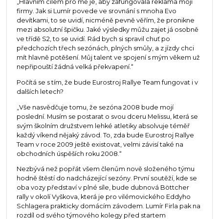
„Hlavním cílem pro mě je, aby zafungovala reklama mojí
firmy. Jak si Lumír povede ve srovnání s mnoha Evo
devítkami, to se uvidí, nicméně pevně věřím, že pronikne
mezi absolutní špičku. Jaké výsledky můžu zajet já osobně
ve třídě S2, to se uvidí. Rád bych si spravil chuť po
předchozích třech sezónách, plných smůly, a z jízdy chci
mít hlavně potěšení. Můj talent ve spojení s mým věkem už
nepřipouští žádná velká překvapení.“
Počítá se s tím, že bude Eurostroj Rallye Team fungovat i v
dalších letech?
„Vše nasvědčuje tomu, že sezóna 2008 bude mojí
poslední. Musím se postarat o svou dceru Melissu, která se
svým školním družstvem lehké atletiky absolvuje téměř
každý víkend nějaký závod. To, zda bude Eurostroj Rallye
Team v roce 2009 ještě existovat, velmi závisí také na
obchodních úspěších roku 2008.“
Nezbývá než popřát všem členům nově složeného týmu
hodně štěstí do nadcházející sezóny. První soutěží, kde se
oba vozy představí v plné síle, bude dubnová Böttcher
rally v okolí Vyškova, která je pro vilémovického Eddyho
Schlagera prakticky domácím závodem. Lumír Firla pak na
rozdíl od svého týmového kolegy před startem