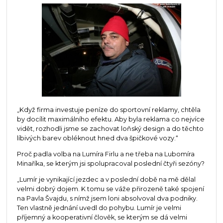
„Když firma investuje peníze do sportovní reklamy, chtěla
by docílit maximálního efektu. Aby byla reklama co nejvíce
vidět, rozhodli jsme se zachovat loňský design a do těchto
líbivých barev obléknout hned dva špičkové vozy.“
Proč padla volba na Lumíra Firlu a ne třeba na Lubomíra
Minaříka, se kterým jsi spolupracoval poslední čtyři sezóny?
„Lumír je vynikající jezdec a v poslední době na mě dělal
velmi dobrý dojem. K tomu se váže přirozeně také spojení
na Pavla Švajdu, s nímž jsem loni absolvoval dva podniky.
Ten vlastně jednání uvedl do pohybu. Lumír je velmi
příjemný a kooperativní člověk, se kterým se dá velmi