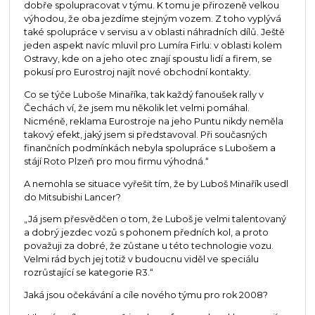
dobře spolupracovat v týmu. K tomu je přirozeně velkou
výhodou, že oba jezdíme stejným vozem. Z toho vyplývá
také spolupráce v servisu a v oblasti náhradních dílů. Ještě
jeden aspekt navíc mluvil pro Lumíra Firlu: v oblasti kolem
Ostravy, kde on a jeho otec znají spoustu lidí a firem, se
pokusí pro Eurostroj najít nové obchodní kontakty.
Co se týče Luboše Minaříka, tak každý fanoušek rally v
Čechách ví, že jsem mu několik let velmi pomáhal.
Nicméně, reklama Eurostroje na jeho Puntu nikdy neměla
takový efekt, jaký jsem si představoval. Při současných
finančních podmínkách nebyla spolupráce s Lubošem a
stájí Roto Plzeň pro mou firmu výhodná.“
A nemohla se situace vyřešit tím, že by Luboš Minařík usedl
do Mitsubishi Lancer?
„Já jsem přesvědčen o tom, že Luboš je velmi talentovaný
a dobrý jezdec vozů s pohonem předních kol, a proto
považuji za dobré, že zůstane u této technologie vozu.
Velmi rád bych jej totiž v budoucnu viděl ve speciálu
rozrůstající se kategorie R3.“
Jaká jsou očekávání a cíle nového týmu pro rok 2008?