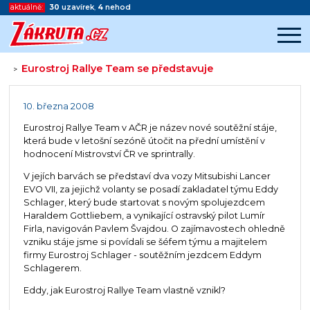
aktuálně:
30
uzavírek
,
4
nehod
Eurostroj Rallye Team se představuje
>
Začátek reklamy
Konec reklamy
10. března 2008
Eurostroj Rallye Team v AČR je název nové soutěžní stáje,
která bude v letošní sezóně útočit na přední umístění v
hodnocení Mistrovství ČR ve sprintrally.
V jejích barvách se představí dva vozy Mitsubishi Lancer
EVO VII, za jejichž volanty se posadí zakladatel týmu Eddy
Schlager, který bude startovat s novým spolujezdcem
Haraldem Gottliebem, a vynikající ostravský pilot Lumír
Firla, navigován Pavlem Švajdou. O zajímavostech ohledně
vzniku stáje jsme si povídali se šéfem týmu a majitelem
firmy Eurostroj Schlager - soutěžním jezdcem Eddym
Schlagerem.
Eddy, jak Eurostroj Rallye Team vlastně vznikl?