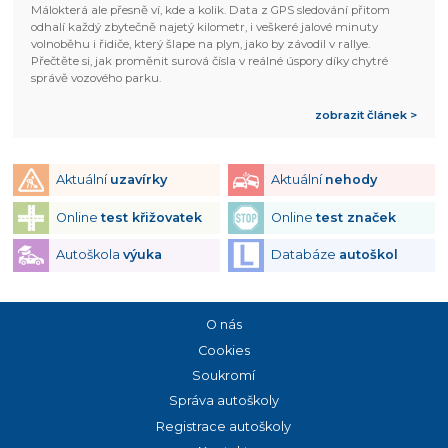
Málokterá ale přesně ví, kde a kolik. Data z GPS sledování přitom
odhalí každý zbytečně najetý kilometr, i veškeré jalové minuty
volnoběhu i řidiče, který šlape na plyn, jako by závodil v rallye.
Přečtěte si, jak proměnit surová čísla v reálné úspory díky chytré
správě vozového parku.
zobrazit článek >
Aktuální
uzavírky
Aktuální
nehody
Online
test křižovatek
Online
test značek
Autoškola
výuka
Databáze
autoškol
O nás
Cookies
Soukromí
Správa autoškoly
Registrace autoškoly