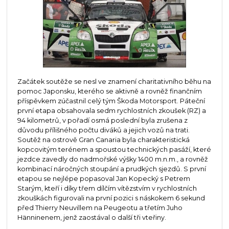
Začátek soutěže se nesl ve znamení charitativního běhu na
pomoc Japonsku, kterého se aktivně a rovněž finančním
příspěvkem zúčastnil celý tým Škoda Motorsport. Páteční
první etapa obsahovala sedm rychlostních zkoušek (RZ) a
94 kilometrů, v pořadí osmá poslední byla zrušena z
důvodu přílišného počtu diváků a jejich vozů na trati.
Soutěž na ostrově Gran Canaria byla charakteristická
kopcovitým terénem a spoustou technických pasáží, které
jezdce zavedly do nadmořské výšky 1400 m.n.m., a rovněž
kombinací náročných stoupání a prudkých sjezdů. S první
etapou se nejlépe popasoval Jan Kopecký s Petrem
Starým, kteří i díky třem dílčím vítězstvím v rychlostních
zkouškách figurovali na první pozici s náskokem 6 sekund
před Thierry Neuvillem na Peugeotu a třetím Juho
Hänninenem, jenž zaostával o další tři vteřiny.