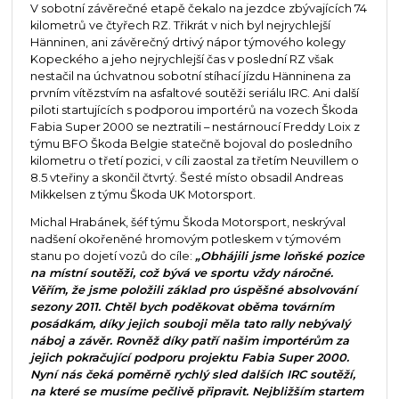
V sobotní závěrečné etapě čekalo na jezdce zbývajících 74
kilometrů ve čtyřech RZ. Třikrát v nich byl nejrychlejší
Hänninen, ani závěrečný drtivý nápor týmového kolegy
Kopeckého a jeho nejrychlejší čas v poslední RZ však
nestačil na úchvatnou sobotní stíhací jízdu Hänninena za
prvním vítězstvím na asfaltové soutěži seriálu IRC. Ani další
piloti startujících s podporou importérů na vozech Škoda
Fabia Super 2000 se neztratili – nestárnoucí Freddy Loix z
týmu BFO Škoda Belgie statečně bojoval do posledního
kilometru o třetí pozici, v cíli zaostal za třetím Neuvillem o
8.5 vteřiny a skončil čtvrtý. Šesté místo obsadil Andreas
Mikkelsen z týmu Škoda UK Motorsport.
Michal Hrabánek, šéf týmu Škoda Motorsport, neskrýval
nadšení okořeněné hromovým potleskem v týmovém
stanu po dojetí vozů do cíle:
„Obhájili jsme loňské pozice
na místní soutěži, což bývá ve sportu vždy náročné.
Věřím, že jsme položili základ pro úspěšné absolvování
sezony 2011. Chtěl bych poděkovat oběma továrním
posádkám, díky jejich souboji měla tato rally nebývalý
náboj a závěr. Rovněž díky patří našim importérům za
jejich pokračující podporu projektu Fabia Super 2000.
Nyní nás čeká poměrně rychlý sled dalších IRC soutěží,
na které se musíme pečlivě připravit. Nejbližším startem