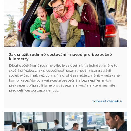
Jak si užít rodinné cestování - návod pro bezpečné
kilometry
Dlouho očekávaný rodinný výlet je za dveřmi. Na jedné straně je to
skvělá příležitost, jak si odpočinout, poznat nová místa a strávit
společný čas jinak než doma. Na druhé se může změnit v nečekané
komplikace. Aby byla vaše cesta bezpečná a bez nepříjemných
překvapení, připravili jsme pro vás seznam věcí, na které nesmíte
před delší cestou zapomenout.
zobrazit článek >