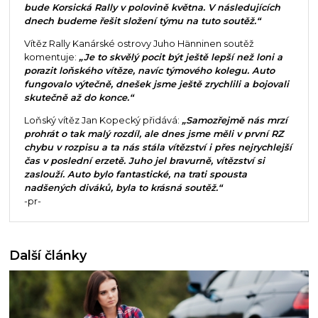
bude Korsická Rally v polovině května. V následujících
dnech budeme řešit složení týmu na tuto soutěž.“
Vítěz Rally Kanárské ostrovy Juho Hänninen soutěž
komentuje:
„Je to skvělý pocit být ještě lepší než loni a
porazit loňského vítěze, navíc týmového kolegu. Auto
fungovalo výtečně, dnešek jsme ještě zrychlili a bojovali
skutečně až do konce.“
Loňský vítěz Jan Kopecký přidává:
„Samozřejmě nás mrzí
prohrát o tak malý rozdíl, ale dnes jsme měli v první RZ
chybu v rozpisu a ta nás stála vítězství i přes nejrychlejší
čas v poslední erzetě. Juho jel bravurně, vítězství si
zaslouží. Auto bylo fantastické, na trati spousta
nadšených diváků, byla to krásná soutěž.“
-pr-
Další články