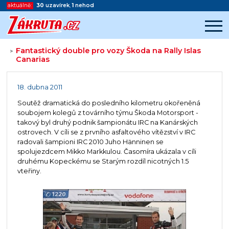
aktuálně:
30
uzavírek
,
1
nehod
Fantastický double pro vozy Škoda na Rally Islas
>
Canarias
Začátek reklamy
Konec reklamy
18. dubna 2011
Soutěž dramatická do posledního kilometru okořeněná
soubojem kolegů z továrního týmu Škoda Motorsport -
takový byl druhý podnik šampionátu IRC na Kanárských
ostrovech. V cíli se z prvního asfaltového vítězství v IRC
radovali šampioni IRC 2010 Juho Hänninen se
spolujezdcem Mikko Markkulou. Časomíra ukázala v cíli
druhému Kopeckému se Starým rozdíl nicotných 1.5
vteřiny.