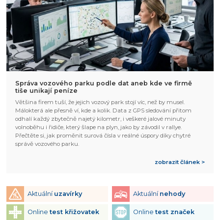
Správa vozového parku podle dat aneb kde ve firmě
tiše unikají peníze
Většina firem tuší, že jejich vozový park stojí víc, než by musel.
Málokterá ale přesně ví, kde a kolik. Data z GPS sledování přitom
odhalí každý zbytečně najetý kilometr, i veškeré jalové minuty
volnoběhu i řidiče, který šlape na plyn, jako by závodil v rallye.
Přečtěte si, jak proměnit surová čísla v reálné úspory díky chytré
správě vozového parku.
zobrazit článek >
Aktuální
uzavírky
Aktuální
nehody
Online
test křižovatek
Online
test značek