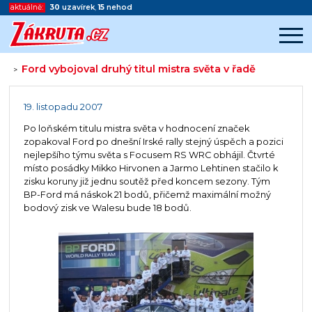
aktuálně:
30
uzavírek
,
15
nehod
Ford vybojoval druhý titul mistra světa v řadě
>
Začátek reklamy
Konec reklamy
19. listopadu 2007
Po loňském titulu mistra světa v hodnocení značek
zopakoval Ford po dnešní Irské rally stejný úspěch a pozici
nejlepšího týmu světa s Focusem RS WRC obhájil. Čtvrté
místo posádky Mikko Hirvonen a Jarmo Lehtinen stačilo k
zisku koruny již jednu soutěž před koncem sezony. Tým
BP-Ford má náskok 21 bodů, přičemž maximální možný
bodový zisk ve Walesu bude 18 bodů.