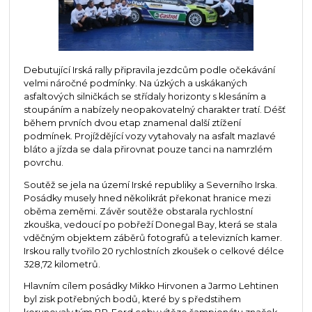
Debutující Irská rally připravila jezdcům podle očekávání
velmi náročné podmínky. Na úzkých a uskákaných
asfaltových silničkách se střídaly horizonty s klesáním a
stoupáním a nabízely neopakovatelný charakter tratí. Déšť
během prvních dvou etap znamenal další ztížení
podmínek. Projíždějící vozy vytahovaly na asfalt mazlavé
bláto a jízda se dala přirovnat pouze tanci na namrzlém
povrchu.
Soutěž se jela na území Irské republiky a Severního Irska.
Posádky musely hned několikrát překonat hranice mezi
oběma zeměmi. Závěr soutěže obstarala rychlostní
zkouška, vedoucí po pobřeží Donegal Bay, která se stala
vděčným objektem záběrů fotografů a televizních kamer.
Irskou rally tvořilo 20 rychlostních zkoušek o celkové délce
328,72 kilometrů.
Hlavním cílem posádky Mikko Hirvonen a Jarmo Lehtinen
byl zisk potřebných bodů, které by s předstihem