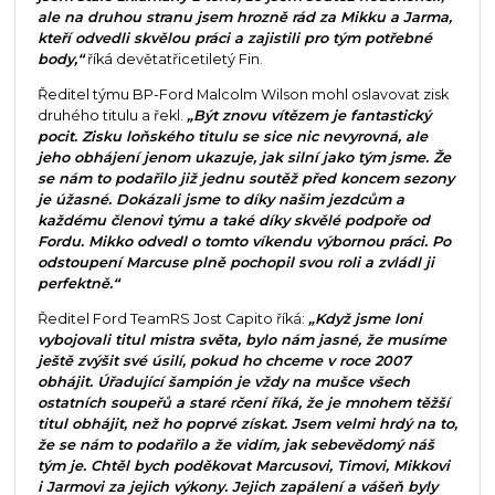
ale na druhou stranu jsem hrozně rád za Mikku a Jarma,
kteří odvedli skvělou práci a zajistili pro tým potřebné
body,“
říká devětatřicetiletý Fin.
Ředitel týmu BP-Ford Malcolm Wilson mohl oslavovat zisk
druhého titulu a řekl.
„Být znovu vítězem je fantastický
pocit. Zisku loňského titulu se sice nic nevyrovná, ale
jeho obhájení jenom ukazuje, jak silní jako tým jsme. Že
se nám to podařilo již jednu soutěž před koncem sezony
je úžasné. Dokázali jsme to díky našim jezdcům a
každému členovi týmu a také díky skvělé podpoře od
Fordu. Mikko odvedl o tomto víkendu výbornou práci. Po
odstoupení Marcuse plně pochopil svou roli a zvládl ji
perfektně.“
Ředitel Ford TeamRS Jost Capito říká:
„Když jsme loni
vybojovali titul mistra světa, bylo nám jasné, že musíme
ještě zvýšit své úsilí, pokud ho chceme v roce 2007
obhájit. Úřadující šampión je vždy na mušce všech
ostatních soupeřů a staré rčení říká, že je mnohem těžší
titul obhájit, než ho poprvé získat. Jsem velmi hrdý na to,
že se nám to podařilo a že vidím, jak sebevědomý náš
tým je. Chtěl bych poděkovat Marcusovi, Timovi, Mikkovi
i Jarmovi za jejich výkony. Jejich zapálení a vášeň byly