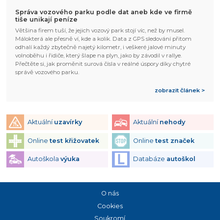
Správa vozového parku podle dat aneb kde ve firmě
tiše unikají peníze
Většina firem tuší, že jejich vozový park stojí víc, než by musel.
Málokterá ale přesně ví, kde a kolik. Data z GPS sledování přitom
odhalí každý zbytečně najetý kilometr, i veškeré jalové minuty
volnoběhu i řidiče, který šlape na plyn, jako by závodil v rallye.
Přečtěte si, jak proměnit surová čísla v reálné úspory díky chytré
správě vozového parku.
zobrazit článek >
Aktuální
uzavírky
Aktuální
nehody
Online
test křižovatek
Online
test značek
Autoškola
výuka
Databáze
autoškol
O nás
Cookies
Soukromí