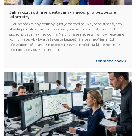
Jak si užít rodinné cestování - návod pro bezpečné
kilometry
Dlouho očekávaný rodinný výlet je za dveřmi. Na jedné straně je to
skvělá příležitost, jak si odpočinout, poznat nová místa a strávit
společný čas jinak než doma. Na druhé se může změnit v nečekané
komplikace. Aby byla vaše cesta bezpečná a bez nepříjemných
překvapení, připravili jsme pro vás seznam věcí, na které nesmíte
před delší cestou zapomenout.
zobrazit článek >