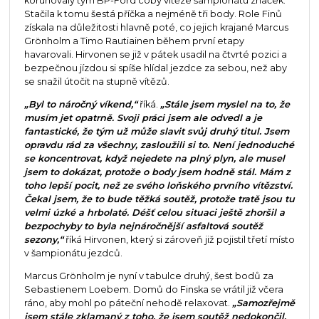
korunovaly tým BP-Ford coby vítěze šampionátu značek.
Stačila k tomu šestá příčka a nejméně tři body. Role Finů
získala na důležitosti hlavně poté, co jejich krajané Marcus
Grönholm a Timo Rautiainen během první etapy
havarovali. Hirvonen se již v pátek usadil na čtvrté pozici a
bezpečnou jízdou si spíše hlídal jezdce za sebou, než aby
se snažil útočit na stupně vítězů.
„Byl to náročný víkend,“
říká.
„Stále jsem myslel na to, že
musím jet opatrně. Svoji práci jsem ale odvedl a je
fantastické, že tým už může slavit svůj druhý titul. Jsem
opravdu rád za všechny, zasloužili si to. Není jednoduché
se koncentrovat, když nejedete na plný plyn, ale musel
jsem to dokázat, protože o body jsem hodně stál. Mám z
toho lepší pocit, než ze svého loňského prvního vítězství.
Čekal jsem, že to bude těžká soutěž, protože tratě jsou tu
velmi úzké a hrbolaté. Déšť celou situaci ještě zhoršil a
bezpochyby to byla nejnáročnější asfaltová soutěž
sezony,“
říká Hirvonen, který si zároveň již pojistil třetí místo
v šampionátu jezdců.
Marcus Grönholm je nyní v tabulce druhý, šest bodů za
Sebastienem Loebem. Domů do Finska se vrátil již včera
ráno, aby mohl po páteční nehodě relaxovat.
„Samozřejmě
jsem stále zklamaný z toho, že jsem soutěž nedokončil,