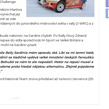
 Challenge.
dnikům Martina
evynechal její
zoně se zde
hlášených do juniorského mistrovství světa v rally (J-WRC) a z
 bude nakonec na Sardinii chybět. Po Rally Nový Zéland
pasi do sídla společnosti M-Sport ve Velké Británii a
mohl na Sardinii vyrazit.
ože Rally Sardinia mám opravdu rád. Líbí se mi tamní tratě,
rdinii se tradičně vydává velké množství českých fanoušků.
tos. Bohužel se nám to ale nepodaří. Motor na repasi musel a
 Budeme proto hledat nějakou alternativu. Zřejmě pojedeme
.“
 Ford National Team znovu představí až na konci července (29-
reklama