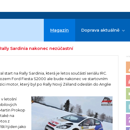
Magazín
Doprava aktuálně
Rally Sardinia nakonec nezúčastní
re
tart na Rally Sardinia, která je letos součástí seriálu IRC.
vozem Ford Fiesta S2000 ale bude nakonec ve startovním
zici motor, který byl po Rally Nový Zéland odeslán do Anglie
v letošní
obilových
 Martin Prokop
také na
etos z
íští týden jako