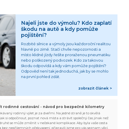
Najeli jste do výmolu? Kdo zaplatí
škodu na autě a kdy pomůže
pojištění?
Rozbité silnice a výmoly jsou každoroční realitou
hlavně po zimě. Stačí chvíle nepozornosti a
místo klidné jízdy řešíte proraženou pneumatiku
nebo poškozený podvozek. Kdo za takovou
škodu odpovídá a kdy vám pomůže pojištění?
Odpověď není tak jednoduchá, jak by se mohlo
na první pohled zdát.
zobrazit článek >
žít rodinné cestování - návod pro bezpečné kilometry
kávaný rodinný výlet je za dveřmi. Na jedné straně je to skvělá
, jak si odpočinout, poznat nová místa a strávit společný čas jinak než
ruhé se může změnit v nečekané komplikace. Aby byla vaše cesta
 bez nepříjemných překvapení, připravili jsme pro vás seznam věcí,