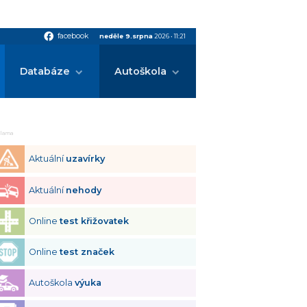
facebook
facebook
neděle 9.srpna
2026
•
11:21
Databáze
Autoškola
klama
Aktuální
uzavírky
Aktuální
nehody
Online
test křižovatek
Online
test značek
Autoškola
výuka