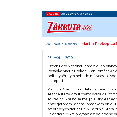
aktuálně:
30
uzavírek
,
13
nehod
Martin Prokop se 
Zákruta.cz
>
Magazín
>
28. května 2010
Czech Ford National Team dlouho plánoval s
Posádka Martin Prokop - Jan Tománek s 
poli chybět. Tým nebude mít včas k dispo
na repasi.
Prioritou Czech Ford National Teamu jsou 
sezoně starty v mistrovství světa v autom
soutěžích. Přesto se měl jihlavský jezdec
s navigátorem Janem Tománkem objevit 
šotolinových tratích Rally Sardinia, která l
kalendáře MS rally vypadla a pojede se př