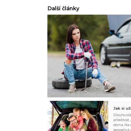
Další články
Jak si u
Dlouho oče
příležitost
doma. Na d
bezpečná a