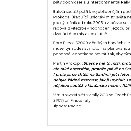
pátý podnik seriálu Intercontinental Rally
Italská soutěž patří k nejoblíbenějším po
Prokopa. Úřadující juniorský mistr světa n
jediný ročník od roku 2005 a v loňské se
radoval z vítězství v hodnocení jezdců při
dvanáctého místa absolutně.
Ford Fiesta S2000 v českých barvách ale
musel tým odeslat motor na plánovanou re
pohonná jednotka se nevrátí tak, aby tým 
Martin Prokop:
„Strašně mě to mrzí, prot
ale také atmosféra, protože právě na Sa
I proto jsme chtěli na Sardinii jet i le
nebyla žádná možnost, jak ji urychlit.
nějakou soutěž v Maďarsku nebo v Itálii
V mistrovství světa v rally 2010 se Czech
31/07) při Finské rally.
Jipocar Racing