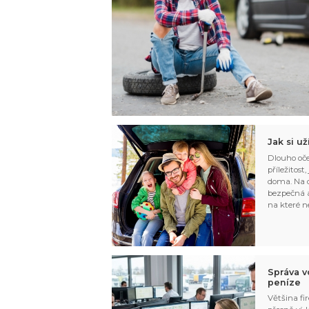
Jak si u
Dlouho oče
příležitost
doma. Na d
bezpečná a
na které n
Správa v
peníze
Většina fir