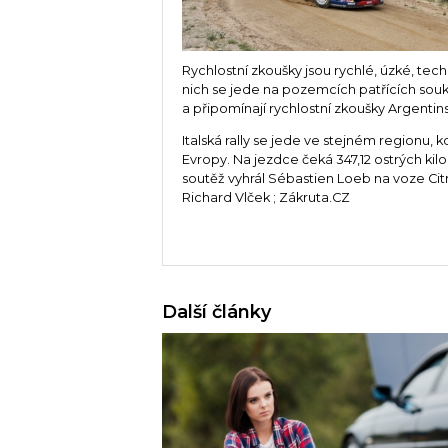
Rychlostní zkoušky jsou rychlé, úzké, tec
nich se jede na pozemcích patřících so
a připomínají rychlostní zkoušky Argentinsk
Italská rally se jede ve stejném regionu, 
Evropy. Na jezdce čeká 347,12 ostrých ki
soutěž vyhrál Sébastien Loeb na voze Ci
Richard Vlček ; Zákruta.CZ
Další články