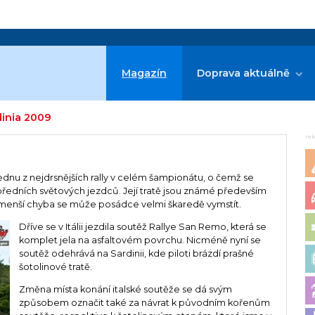
Magazín
Doprava aktuálně
dinia 2009
re
 jednu z nejdrsnějších rally v celém šampionátu, o čemž se
předních světových jezdců. Její tratě jsou známé především
bemenší chyba se může posádce velmi škaredě vymstít.
Dříve se v Itálii jezdila soutěž Rallye San Remo, která se
komplet jela na asfaltovém povrchu. Nicméně nyní se
soutěž odehrává na Sardinii, kde piloti brázdí prašné
šotolinové tratě.
Změna místa konání italské soutěže se dá svým
způsobem označit také za návrat k původním kořenům