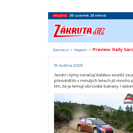
aktuálně:
30
uzavírek
,
25
nehod
Preview: Rally Sar
Zákruta.cz
>
Magazín
>
19. května 2009
Jezdci i týmy označují italskou soutěž za
přesvědčilo v minulých letech již mnoho 
tím, že je lemují obrovské balvany. I se