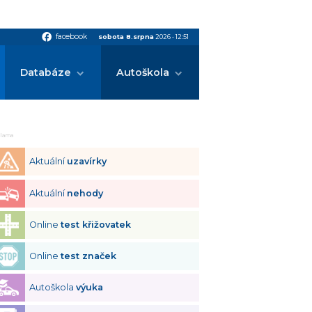
facebook
facebook
sobota 8.srpna
2026
•
12:51
Databáze
Autoškola
klama
Aktuální
uzavírky
Aktuální
nehody
Online
test křižovatek
Online
test značek
Autoškola
výuka