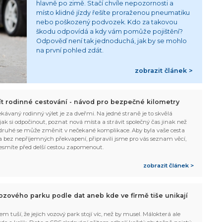
hlavně po zimě. Stačí chvíle nepozornosti a
místo klidné jízdy řešíte proraženou pneumatiku
nebo poškozený podvozek. Kdo za takovou
škodu odpovídá a kdy vám pomůže pojištění?
Odpověď není tak jednoduchá, jak by se mohlo
na první pohled zdát.
zobrazit článek >
žít rodinné cestování - návod pro bezpečné kilometry
kávaný rodinný výlet je za dveřmi. Na jedné straně je to skvělá
, jak si odpočinout, poznat nová místa a strávit společný čas jinak než
ruhé se může změnit v nečekané komplikace. Aby byla vaše cesta
 bez nepříjemných překvapení, připravili jsme pro vás seznam věcí,
esmíte před delší cestou zapomenout.
zobrazit článek >
ozového parku podle dat aneb kde ve firmě tiše unikají
em tuší, že jejich vozový park stojí víc, než by musel. Málokterá ale