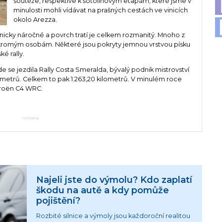
soutěže, respektive k šotolinovým etapám, které jsme v
minulosti mohli vídávat na prašných cestách ve vinicích
okolo Arezza.
hnicky náročné a povrch tratí je celkem rozmanitý. Mnoho z
ukromým osobám. Některé jsou pokryty jemnou vrstvou písku
é rally.
kde se jezdila Rally Costa Smeralda, bývalý podnik mistrovství
lometrů. Celkem to pak 1.263,20 kilometrů. V minulém roce
troën C4 WRC.
reklama
Najeli jste do výmolu? Kdo zaplatí
škodu na autě a kdy pomůže
pojištění?
Rozbité silnice a výmoly jsou každoroční realitou