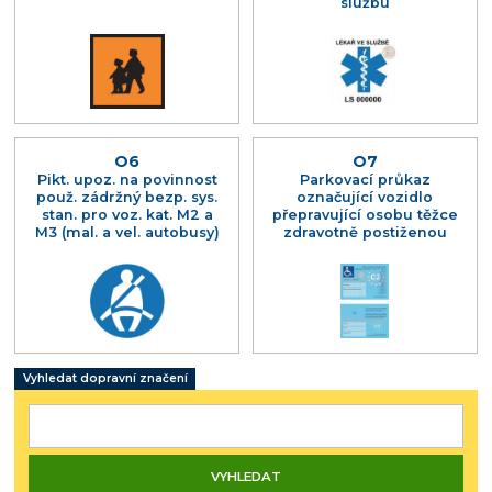
službu
O6
O7
Pikt. upoz. na povinnost
Parkovací průkaz
použ. zádržný bezp. sys.
označující vozidlo
stan. pro voz. kat. M2 a
přepravující osobu těžce
M3 (mal. a vel. autobusy)
zdravotně postiženou
Vyhledat dopravní značení