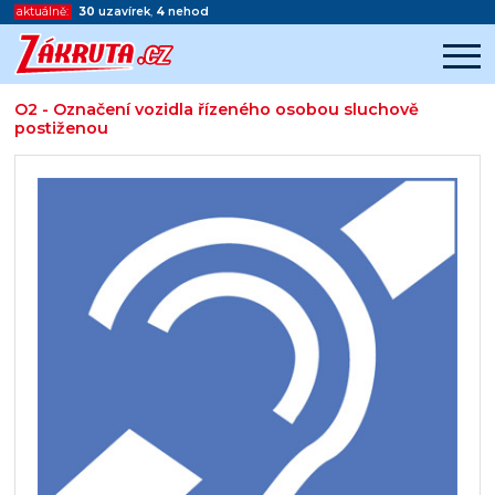
aktuálně:
30
uzavírek
,
4
nehod
O2 - Označení vozidla řízeného osobou sluchově
postiženou
Začátek reklamy
Konec reklamy