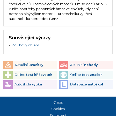
čtveřici válců u osmiválcových motorů. Tím se docílí až o 15
% nižší spotřeby pohonných hmot ve chvílích, kdy není
potřeba plný výkon motoru. Tuto techniku využívá
automobilka Mercedes-Benz.
Související výrazy
Zdvihový objem
Aktuální
uzavírky
Aktuální
nehody
Online
test křižovatek
Online
test značek
Autoškola
výuka
Databáze
autoškol
O nás
Cookies
Soukromí