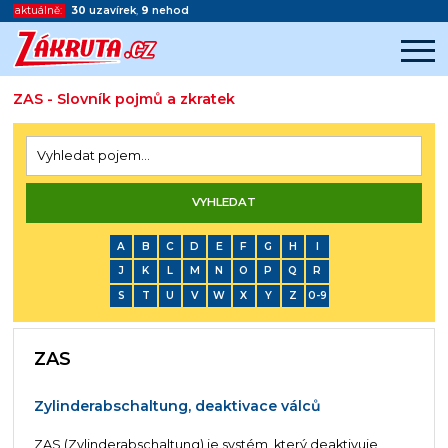
aktuálně:
30
uzavírek
,
9
nehod
ZAS - Slovník pojmů a zkratek
Začátek reklamy
Konec reklamy
A
B
C
D
E
F
G
H
I
J
K
L
M
N
O
P
Q
R
S
T
U
V
W
X
Y
Z
0-9
ZAS
Zylinderabschaltung, deaktivace válců
ZAS (Zylinderabschaltung) je systém, který deaktivuje