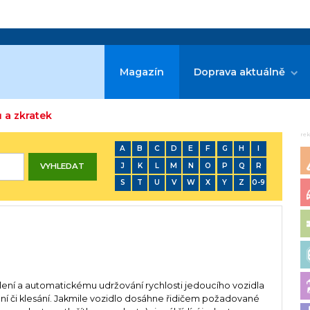
Magazín
Doprava aktuálně
 a zkratek
re
A
B
C
D
E
F
G
H
I
J
K
L
M
N
O
P
Q
R
S
T
U
V
W
X
Y
Z
0-9
olení a automatickému udržování rychlosti jedoucího vozidla
ní či klesání. Jakmile vozidlo dosáhne řidičem požadované