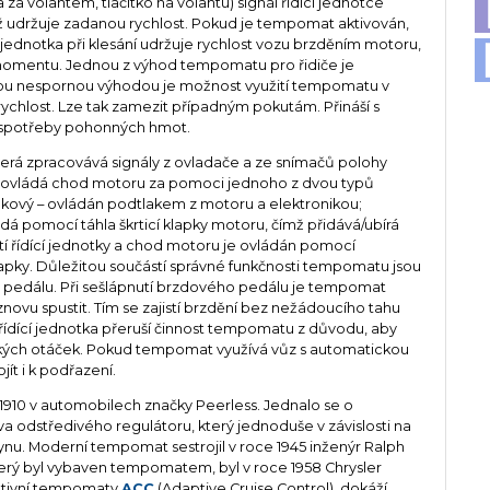
za volantem, tlačítko na volantu) signál řídící jednotce
ž udržuje zadanou rychlost. Pokud je tempomat aktivován,
í jednotka při klesání udržuje rychlost vozu brzděním motoru,
momentu. Jednou z výhod tempomatu pro řidiče je
uhou nespornou výhodou je možnost využití tempomatu v
ychlost. Lze tak zamezit případným pokutám. Přináší s
 spotřeby pohonných hmot.
erá zpracovává signály z ovladače a ze snímačů polohy
 ovládá chod motoru za pomoci jednoho z dvou typů
akový – ovládán podtlakem z motoru a elektronikou;
dá pomocí táhla škrticí klapky motoru, čímž přidává/ubírá
stí řídící jednotky a chod motoru je ovládán pomocí
apky. Důležitou součástí správné funkčnosti tempomatu jsou
 pedálu. Při sešlápnutí brzdového pedálu je tempomat
 znovu spustit. Tím se zajistí brzdění bez nežádoucího tahu
, řídící jednotka přeruší činnost tempomatu z důvodu, aby
kých otáček. Pokud tempomat využívá vůz s automatickou
ít i k podřazení.
 1910 v automobilech značky Peerless. Jednalo se o
 odstředivého regulátoru, který jednoduše v závislosti na
plynu. Moderní tempomat sestrojil v roce 1945 inženýr Ralph
erý byl vybaven tempomatem, byl v roce 1958 Chrysler
aptivní tempomaty
ACC
(Adaptive Cruise Control), dokáží