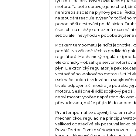
rychlosti, dá příslušným ovladačem (páčka 
motoru. Ta poté upravuje jeho chod, čím
není třeba šlapat na plynový pedál. Řídíc
na stoupání reaguje zvýšením točivého 
pohodlnější cestování po dálnicích. Dr
úsecích, na nichž je omezená maximální r
sebou ale i nevýhodu v podobě zvýšené
Mozkem tempomatu je řídící jednotka, kt
pedálů. Na základě těchto podkladů pak
regulátorů. Mechanický regulátor (podtl
elektronický – obsahuje servomotor) ovlá
plyn. Elektronický regulátor je pak součá
vestavěného krokového motoru škrticí kl
i snímače poloh brzdového a spojkového
trvale odpojen z činnosti a je potřeba jej
motoru. Sešlápne-li řidič spojkový pedál
nebyl motor vytočen naprázdno do vyso
převodovkou, může při jízdě do kopce doj
První tempomat se objevil již kolem roku
mechanickou regulaci na principu Wattova
velikosti odstředivé síly posouval lanko 
Rowe Teetor. Prvním sériovým vozem, kt
Imperial. Nejnovější verze, takzvané ad