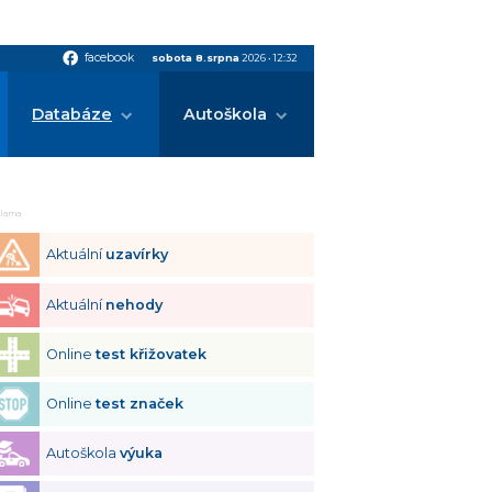
facebook
facebook
sobota 8.srpna
2026
•
12:32
Databáze
Autoškola
klama
Aktuální
uzavírky
Aktuální
nehody
Online
test křižovatek
Online
test značek
Autoškola
výuka