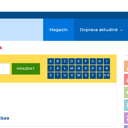
Magazín
Doprava aktuálně
ek
re
A
B
C
D
E
F
G
H
I
J
K
L
M
N
O
P
Q
R
S
T
U
V
W
X
Y
Z
0-9
irbag
.