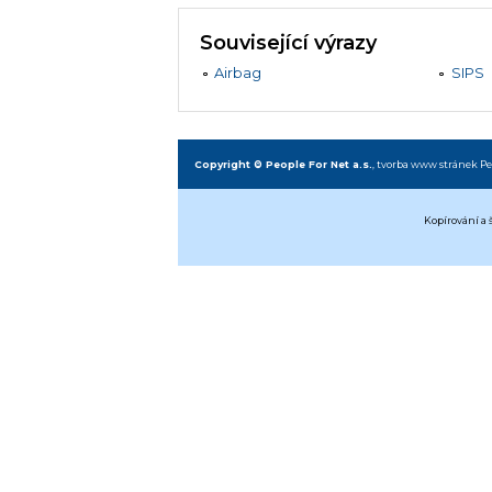
Související výrazy
Airbag
SIPS
Copyright © People For Net a.s.
,
tvorba www stránek
Pe
Kopírování a 