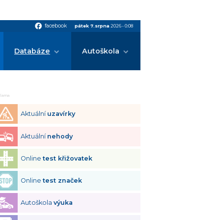
facebook
facebook
pátek 7.srpna
2026
•
0:08
Databáze
Autoškola
klama
Aktuální
uzavírky
Aktuální
nehody
Online
test křižovatek
Online
test značek
Autoškola
výuka