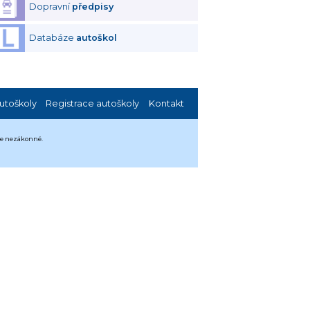
Dopravní
předpisy
Databáze
autoškol
utoškoly
Registrace autoškoly
Kontakt
 je nezákonné.