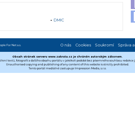
DMIC
O nás
Cookies
Soukromí
Správa a
ople For Net a.s.
Obsah stránek serveru www.zakruta.cz je chráněn autorským zákonem.
šíření textů, fotografií a dalšího obsahu portálu v jakékoli podobě bez písemného souhlasu redakce
Unauthorised copying and publishing of any content of this website is strictly prohibited.
Tento portál mediálně zastupuje Impression Media, s.r.o.