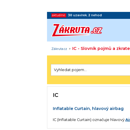
aktuálně:
30
uzavírek
,
2
nehod
IC - Slovník pojmů a zkrat
Zákruta.cz
>
IC
Inflatable Curtain, hlavový airbag
IC (Inflatable Curtain) označuje hlavový
A