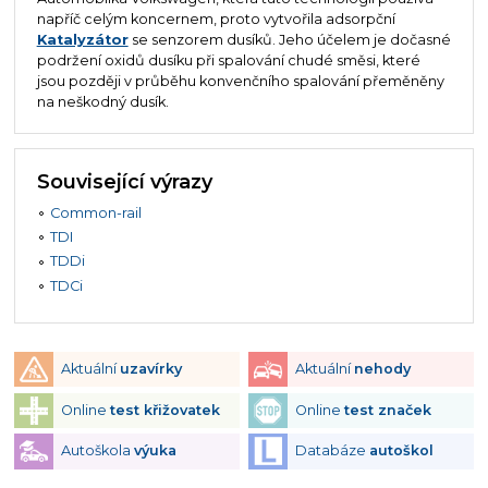
napříč celým koncernem, proto vytvořila adsorpční
Katalyzátor
se senzorem dusíků. Jeho účelem je dočasné
podržení oxidů dusíku při spalování chudé směsi, které
jsou později v průběhu konvenčního spalování přeměněny
na neškodný dusík.
Související výrazy
Common-rail
TDI
TDDi
TDCi
Aktuální
uzavírky
Aktuální
nehody
Online
test křižovatek
Online
test značek
Autoškola
výuka
Databáze
autoškol