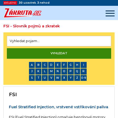
aktuálně:
30
uzavírek
,
3
nehod
FSI - Slovník pojmů a zkratek
Začátek reklamy
Konec reklamy
A
B
C
D
E
F
G
H
I
J
K
L
M
N
O
P
Q
R
S
T
U
V
W
X
Y
Z
0-9
FSI
Fuel Stratified Injection, vrstvené vstřikování paliva
FSI (Fuel Stratified Injection) označuje benzínové motory,