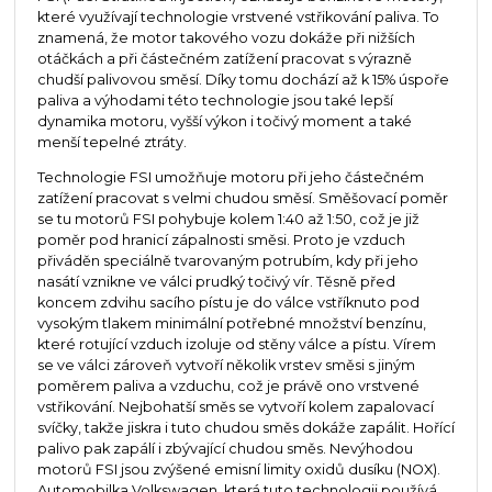
které využívají technologie vrstvené vstřikování paliva. To
znamená, že motor takového vozu dokáže při nižších
otáčkách a při částečném zatížení pracovat s výrazně
chudší palivovou směsí. Díky tomu dochází až k 15% úspoře
paliva a výhodami této technologie jsou také lepší
dynamika motoru, vyšší výkon i točivý moment a také
menší tepelné ztráty.
Technologie FSI umožňuje motoru při jeho částečném
zatížení pracovat s velmi chudou směsí. Směšovací poměr
se tu motorů FSI pohybuje kolem 1:40 až 1:50, což je již
poměr pod hranicí zápalnosti směsi. Proto je vzduch
přiváděn speciálně tvarovaným potrubím, kdy při jeho
nasátí vznikne ve válci prudký točivý vír. Těsně před
koncem zdvihu sacího pístu je do válce vstříknuto pod
vysokým tlakem minimální potřebné množství benzínu,
které rotující vzduch izoluje od stěny válce a pístu. Vírem
se ve válci zároveň vytvoří několik vrstev směsi s jiným
poměrem paliva a vzduchu, což je právě ono vrstvené
vstřikování. Nejbohatší směs se vytvoří kolem zapalovací
svíčky, takže jiskra i tuto chudou směs dokáže zapálit. Hořící
palivo pak zapálí i zbývající chudou směs. Nevýhodou
motorů FSI jsou zvýšené emisní limity oxidů dusíku (NOX).
Automobilka Volkswagen, která tuto technologii používá