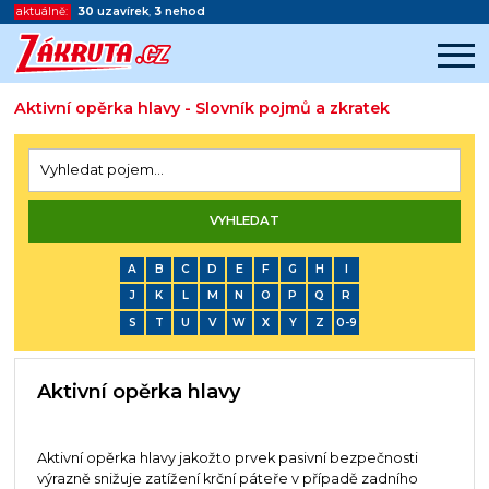
aktuálně:
30
uzavírek
,
3
nehod
Aktivní opěrka hlavy - Slovník pojmů a zkratek
Začátek reklamy
Konec reklamy
A
B
C
D
E
F
G
H
I
J
K
L
M
N
O
P
Q
R
S
T
U
V
W
X
Y
Z
0-9
Aktivní opěrka hlavy
Aktivní opěrka hlavy jakožto prvek pasivní bezpečnosti
výrazně snižuje zatížení krční páteře v případě zadního