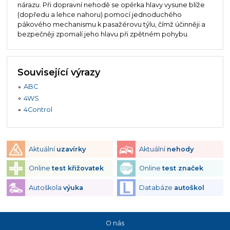
nárazu. Při dopravní nehodě se opěrka hlavy vysune blíže
(dopředu a lehce nahoru) pomocí jednoduchého
pákového mechanismu k pasažérovu týlu, čímž účinněji a
bezpečněji zpomalí jeho hlavu při zpětném pohybu.
Související výrazy
ABC
4WS
4Control
Aktuální
uzavírky
Aktuální
nehody
Online
test křižovatek
Online
test značek
Autoškola
výuka
Databáze
autoškol
O nás